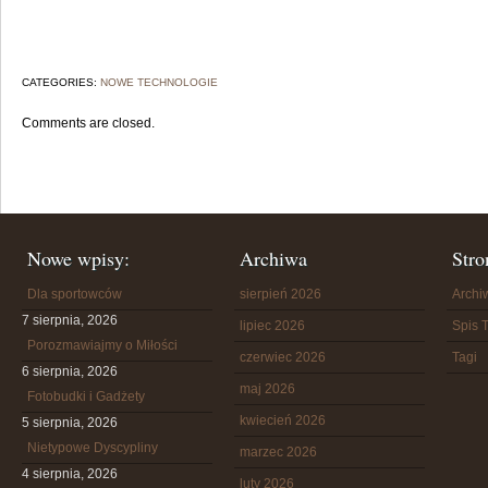
CATEGORIES:
NOWE TECHNOLOGIE
Comments are closed.
Nowe wpisy:
Archiwa
Stro
Dla sportowców
sierpień 2026
Arch
7 sierpnia, 2026
lipiec 2026
Spis T
Porozmawiajmy o Miłości
czerwiec 2026
Tagi
6 sierpnia, 2026
maj 2026
Fotobudki i Gadżety
kwiecień 2026
5 sierpnia, 2026
Nietypowe Dyscypliny
marzec 2026
4 sierpnia, 2026
luty 2026