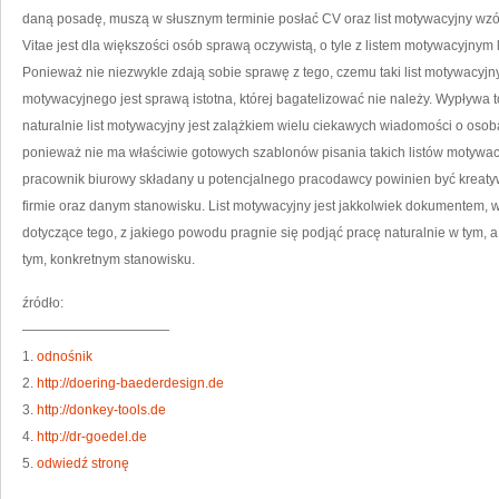
WI
daną posadę, muszą w słusznym terminie posłać CV oraz list motywacyjny wzó
PR
WI
Vitae jest dla większości osób sprawą oczywistą, o tyle z listem motywacyjny
BA
Ponieważ nie niezwykle zdają sobie sprawę z tego, czemu taki list motywacyjny
motywacyjnego jest sprawą istotna, której bagatelizować nie należy. Wypływa to
naturalnie list motywacyjny jest zalążkiem wielu ciekawych wiadomości o osobac
ponieważ nie ma właściwie gotowych szablonów pisania takich listów motywac
pracownik biurowy składany u potencjalnego pracodawcy powinien być kreatyw
firmie oraz danym stanowisku. List motywacyjny jest jakkolwiek dokumentem,
dotyczące tego, z jakiego powodu pragnie się podjąć pracę naturalnie w tym, a
tym, konkretnym stanowisku.
źródło:
———————————
1.
odnośnik
2.
http://doering-baederdesign.de
3.
http://donkey-tools.de
4.
http://dr-goedel.de
5.
odwiedź stronę