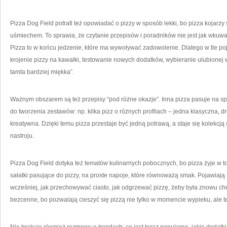
Pizza Dog Field potrafi też opowiadać o pizzy w sposób lekki, bo pizza kojarzy 
uśmiechem. To sprawia, że czytanie przepisów i poradników nie jest jak wkuwan
Pizza to w końcu jedzenie, które ma wywoływać zadowolenie. Dlatego w tle poj
krojenie pizzy na kawałki, testowanie nowych dodatków, wybieranie ulubionej w
tamta bardziej miękka”.
Ważnym obszarem są też przepisy “pod różne okazje”. Inna pizza pasuje na spo
do tworzenia zestawów: np. kilka pizz o różnych profilach – jedna klasyczna, dr
kreatywna. Dzięki temu pizza przestaje być jedną potrawą, a staje się kolekcją
nastroju.
Pizza Dog Field dotyka też tematów kulinarnych pobocznych, bo pizza żyje w t
sałatki pasujące do pizzy, na proste napoje, które równoważą smak. Pojawiają 
wcześniej, jak przechowywać ciasto, jak odgrzewać pizzę, żeby była znowu chr
bezcenne, bo pozwalają cieszyć się pizzą nie tylko w momencie wypieku, ale te