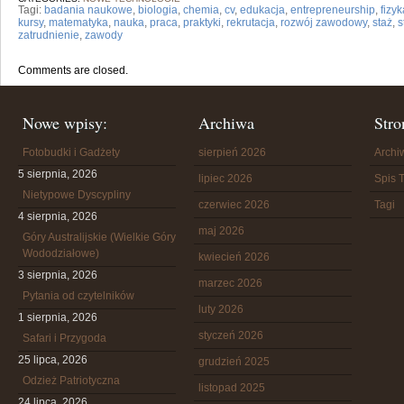
Tagi:
badania naukowe
,
biologia
,
chemia
,
cv
,
edukacja
,
entrepreneurship
,
fizyk
kursy
,
matematyka
,
nauka
,
praca
,
praktyki
,
rekrutacja
,
rozwój zawodowy
,
staż
,
s
zatrudnienie
,
zawody
Comments are closed.
Nowe wpisy:
Archiwa
Stro
Fotobudki i Gadżety
sierpień 2026
Arch
5 sierpnia, 2026
lipiec 2026
Spis T
Nietypowe Dyscypliny
czerwiec 2026
Tagi
4 sierpnia, 2026
maj 2026
Góry Australijskie (Wielkie Góry
Wododziałowe)
kwiecień 2026
3 sierpnia, 2026
marzec 2026
Pytania od czytelników
luty 2026
1 sierpnia, 2026
styczeń 2026
Safari i Przygoda
25 lipca, 2026
grudzień 2025
Odzież Patriotyczna
listopad 2025
24 lipca, 2026