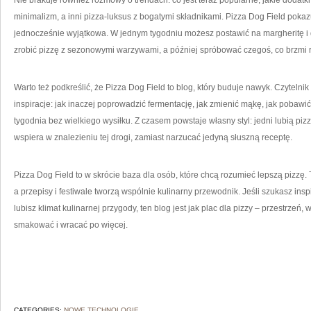
Nie brakuje również rozmowy o trendach: co jest teraz popularne, jakie dodatki
minimalizm, a inni pizza-luksus z bogatymi składnikami. Pizza Dog Field pokazu
jednocześnie wyjątkowa. W jednym tygodniu możesz postawić na margheritę i 
zrobić pizzę z sezonowymi warzywami, a później spróbować czegoś, co brzmi r
Warto też podkreślić, że Pizza Dog Field to blog, który buduje nawyk. Czytelnik
inspiracje: jak inaczej poprowadzić fermentację, jak zmienić mąkę, jak pobawić
tygodnia bez wielkiego wysiłku. Z czasem powstaje własny styl: jedni lubią piz
wspiera w znalezieniu tej drogi, zamiast narzucać jedyną słuszną receptę.
Pizza Dog Field to w skrócie baza dla osób, które chcą rozumieć lepszą pizzę.
a przepisy i festiwale tworzą wspólnie kulinarny przewodnik. Jeśli szukasz insp
lubisz klimat kulinarnej przygody, ten blog jest jak plac dla pizzy – przestrzeń
smakować i wracać po więcej.
CATEGORIES:
NOWE TECHNOLOGIE