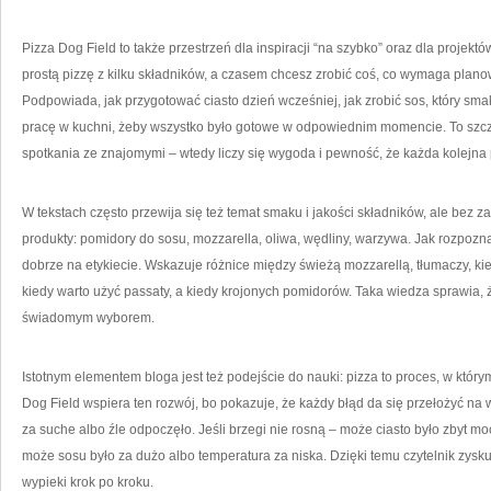
Pizza Dog Field to także przestrzeń dla inspiracji “na szybko” oraz dla proje
prostą pizzę z kilku składników, a czasem chcesz zrobić coś, co wymaga plan
Podpowiada, jak przygotować ciasto dzień wcześniej, jak zrobić sos, który smak
pracę w kuchni, żeby wszystko było gotowe w odpowiednim momencie. To szcze
spotkania ze znajomymi – wtedy liczy się wygoda i pewność, że każda kolejna
W tekstach często przewija się też temat smaku i jakości składników, ale bez z
produkty: pomidory do sosu, mozzarella, oliwa, wędliny, warzywa. Jak rozpozna
dobrze na etykiecie. Wskazuje różnice między świeżą mozzarellą, tłumaczy, kie
kiedy warto użyć passaty, a kiedy krojonych pomidorów. Taka wiedza sprawia, ż
świadomym wyborem.
Istotnym elementem bloga jest też podejście do nauki: pizza to proces, w któr
Dog Field wspiera ten rozwój, bo pokazuje, że każdy błąd da się przełożyć na w
za suche albo źle odpoczęło. Jeśli brzegi nie rosną – może ciasto było zbyt m
może sosu było za dużo albo temperatura za niska. Dzięki temu czytelnik zys
wypieki krok po kroku.