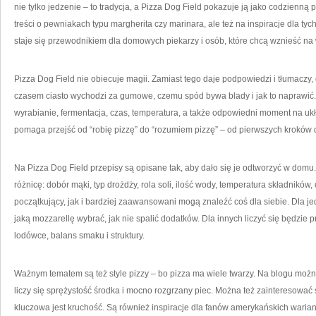
nie tylko jedzenie – to tradycja, a Pizza Dog Field pokazuje ją jako codzienną 
treści o pewniakach typu margherita czy marinara, ale też na inspiracje dla ty
staje się przewodnikiem dla domowych piekarzy i osób, które chcą wznieść na
Pizza Dog Field nie obiecuje magii. Zamiast tego daje podpowiedzi i tłumaczy
czasem ciasto wychodzi za gumowe, czemu spód bywa blady i jak to naprawić.
wyrabianie, fermentacja, czas, temperatura, a także odpowiedni moment na ukł
pomaga przejść od “robię pizzę” do “rozumiem pizzę” – od pierwszych kroków
Na Pizza Dog Field przepisy są opisane tak, aby dało się je odtworzyć w domu. 
różnicę: dobór mąki, typ drożdży, rola soli, ilość wody, temperatura składnikó
początkujący, jak i bardziej zaawansowani mogą znaleźć coś dla siebie. Dla j
jaką mozzarellę wybrać, jak nie spalić dodatków. Dla innych liczyć się będzie p
lodówce, balans smaku i struktury.
Ważnym tematem są też style pizzy – bo pizza ma wiele twarzy. Na blogu można
liczy się sprężystość środka i mocno rozgrzany piec. Można też zainteresować 
kluczowa jest kruchość. Są również inspiracje dla fanów amerykańskich waria