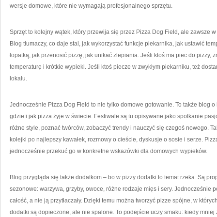
wersje domowe, które nie wymagają profesjonalnego sprzętu.
Sprzęt to kolejny wątek, który przewija się przez Pizza Dog Field, ale zawsze 
Blog tłumaczy, co daje stal, jak wykorzystać funkcje piekarnika, jak ustawić t
łopatką, jak przenosić pizzę, jak unikać zlepiania. Jeśli ktoś ma piec do pizzy, 
temperaturę i krótkie wypieki. Jeśli ktoś piecze w zwykłym piekarniku, też dost
lokalu.
Jednocześnie Pizza Dog Field to nie tylko domowe gotowanie. To także blog o 
gdzie i jak pizza żyje w świecie. Festiwale są tu opisywane jako spotkanie p
różne style, poznać twórców, zobaczyć trendy i nauczyć się czegoś nowego. Taki
kolejki po najlepszy kawałek, rozmowy o cieście, dyskusje o sosie i serze. Pizza
jednocześnie przekuć go w konkretne wskazówki dla domowych wypieków.
Blog przygląda się także dodatkom – bo w pizzy dodatki to temat rzeka. Są prop
sezonowe: warzywa, grzyby, owoce, różne rodzaje mięs i sery. Jednocześnie po
całość, a nie ją przytłaczały. Dzięki temu można tworzyć pizze spójne, w których
dodatki są dopieczone, ale nie spalone. To podejście uczy smaku: kiedy mniej 