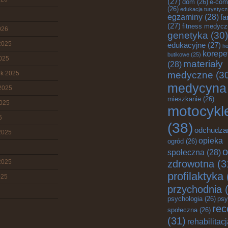
(27)
dom
(26)
e-com
(26)
edukacja turystyc
egzaminy
(28)
fa
(27)
fitness medyc
026
genetyka
(30)
2025
edukacyjne
(27)
ho
korepe
butikowe
(25)
2025
materiały
(28)
ik 2025
medyczne
(3
medycyna
2025
mieszkanie
(26)
2025
motocykl
5
(38)
odchudza
2025
opieka
ogród
(26)
o
społeczna
(28)
zdrowotna
(3
2025
profilaktyka
025
przychodnia
(
psychologia
(26)
psy
rec
społeczna
(26)
(31)
rehabilitac