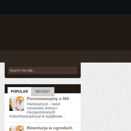
POPULAR
RECENT
Porozmawiajmy o Mił
Harlequiny.pl – świat
romansów, emocji i
niezapomnianych
historiiHarlequiny.pl to wyjątkowe ...
Rewolucja w ogrodach