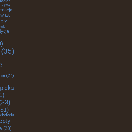
merce
zna
(25)
rmacja
zny
(26)
gry
tele
tycje
0)
(35)
e
nie
(27)
pieka
1)
(33)
31)
chologia
epty
ja
(28)