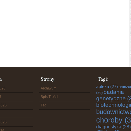
a
Strony
Tagi:
apteka
(27)
aranża
2026
Archiwum
badania
(26)
6
Spis Treści
genetyczne
(
biotechnologi
2026
Tagi
budownictw
choroby
(3
2026
diagnostyka
(28)
026