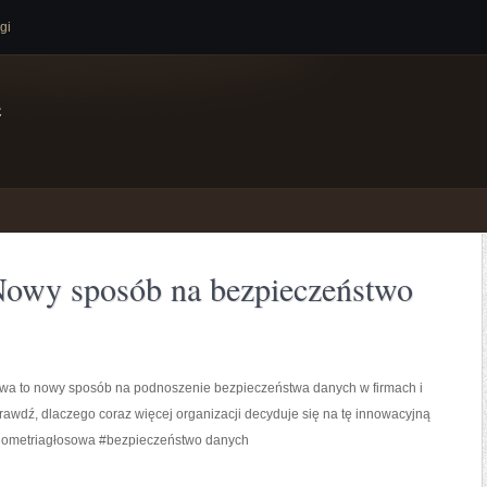
gi
e
Nowy sposób na bezpieczeństwo
owa to nowy sposób na podnoszenie bezpieczeństwa danych w firmach i
prawdź, dlaczego coraz więcej organizacji decyduje się na tę innowacyjną
biometriagłosowa #bezpieczeństwo danych