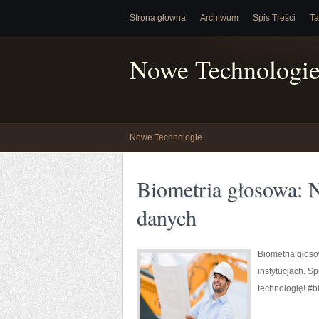
Strona główna
Archiwum
Spis Treści
Ta
Nowe Technologi
Nowe Technologie
Biometria głosowa: 
danych
Biometria głos
instytucjach. S
technologię! #