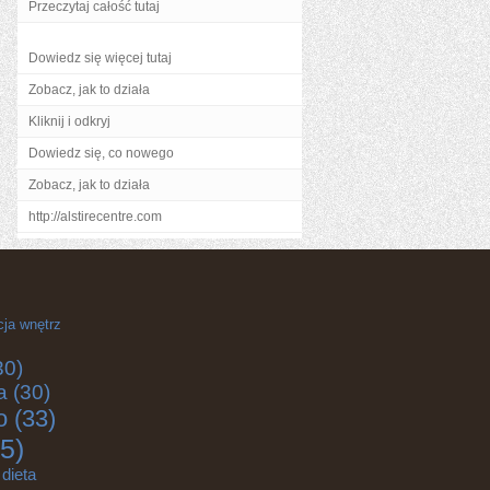
Przeczytaj całość tutaj
Dowiedz się więcej tutaj
Zobacz, jak to działa
Kliknij i odkryj
Dowiedz się, co nowego
Zobacz, jak to działa
http://alstirecentre.com
cja wnętrz
30)
a
(30)
o
(33)
5)
dieta