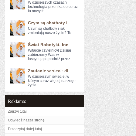
W dzisiejszych ‍czasach
technologia przenika do coraz​
to nowych ...
Czym są chatboty i
Czym są chatboty i ​jak
zmieniają nasze życie? To ...
Świat Robotyki: Inn
Witajcie czytelnicy! Dzisiaj
zabierzemy Was w
fascynującą ⁤podróż ​przez ...
Zaufanie w sieci: dl
W dzisiejszym świecie, w
którym coraz więcej naszego
życia ...
Reklama:
Zajrzyj tutaj
Odwiedź naszą stronę
Przeczytaj dalej tutaj