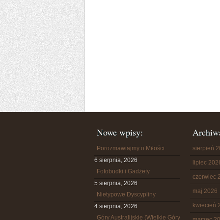
Nowe wpisy:
Archiw
Porozmawiajmy o Miłości
sierpień 
6 sierpnia, 2026
lipiec 202
Fotobudki i Gadżety
czerwiec 
5 sierpnia, 2026
maj 2026
Nietypowe Dyscypliny
kwiecień 
4 sierpnia, 2026
Góry Australijskie (Wielkie Góry
marzec 2