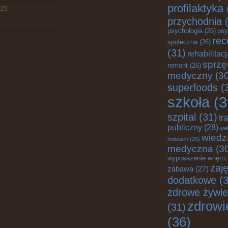
profilaktyka
025
przychodnia
(
psychologia
(26)
psy
rec
społeczna
(26)
(31)
rehabilitac
sprzę
remont
(26)
medyczny
(30
superfoods
(
szkoła
(3
szpital
(31)
tr
publiczny
(28)
wel
wiedz
hotelach
(25)
medyczna
(3
wyposażenie wnętrz
zaję
zabawa
(27)
dodatkowe
(3
zdrowe żywie
zdrowi
(31)
(36)