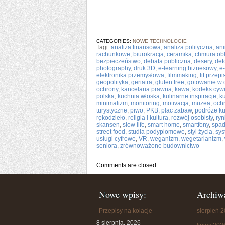
CATEGORIES:
NOWE TECHNOLOGIE
Tagi:
analiza finansowa
,
analiza polityczna
,
ani
rachunkowe
,
biurokracja
,
ceramika
,
chmura ob
bezpieczeństwo
,
debata publiczna
,
desery
,
det
photography
,
druk 3D
,
e-learning biznesowy
,
e-
elektronika przemysłowa
,
filmmaking
,
fit przepi
geopolityka
,
geriatra
,
gluten free
,
gotowanie w
ochrony
,
kancelaria prawna
,
kawa
,
kodeks cywi
polska
,
kuchnia włoska
,
kulinarne inspiracje
,
k
minimalizm
,
monitoring
,
motivacja
,
muzea
,
och
turystyczne
,
piwo
,
PKB
,
plac zabaw
,
podróże ku
rękodzieło
,
religia i kultura
,
rozwój osobisty
,
ryn
skansen
,
slow life
,
smart home
,
smartfony
,
spad
street food
,
studia podyplomowe
,
styl życia
,
sys
usługi cyfrowe
,
VR
,
weganizm
,
wegetarianizm
,
seniora
,
zrównoważone budownictwo
Comments are closed.
Nowe wpisy:
Archiw
Przepisy na kolacje
sierpień 
8 sierpnia, 2026