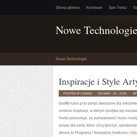
Strona główna
Archiwum
Spis Treści
Ta
Nowe Technologi
Nowe Technologie
Inspiracje i Style Ar
POSTED BY ADMIN
ON MAR - 20 - 2026
WI
Graffiti-lubin.pl to portal stworzone dla miłośn
centrum inspiracji, w którym spotyka się niez
Portal prezentuje, że pomysłowość może rozwij
serwis dla osób, które chcą tworzyć, udoskonal
stronie to Programy i Narzędzia Graficzne i
Gra