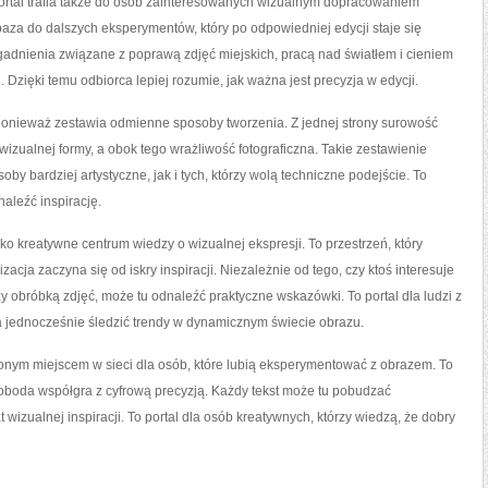
portal trafia także do osób zainteresowanych wizualnym dopracowaniem
baza do dalszych eksperymentów, który po odpowiedniej edycji staje się
gadnienia związane z poprawą zdjęć miejskich, pracą nad światłem i cieniem
zięki temu odbiorca lepiej rozumie, jak ważna jest precyzja w edycji.
ponieważ zestawia odmienne sposoby tworzenia. Z jednej strony surowość
wizualnej formy, a obok tego wrażliwość fotograficzna. Takie zestawienie
y bardziej artystyczne, jak i tych, którzy wolą techniczne podejście. To
aleźć inspirację.
o kreatywne centrum wiedzy o wizualnej ekspresji. To przestrzeń, który
acja zaczyna się od iskry inspiracji. Niezależnie od tego, czy ktoś interesuje
y obróbką zdjęć, może tu odnaleźć praktyczne wskazówki. To portal dla ludzi z
a jednocześnie śledzić trendy w dynamicznym świecie obrazu.
ionym miejscem w sieci dla osób, które lubią eksperymentować z obrazem. To
swoboda współgra z cyfrową precyzją. Każdy tekst może tu pobudzać
wizualnej inspiracji. To portal dla osób kreatywnych, którzy wiedzą, że dobry