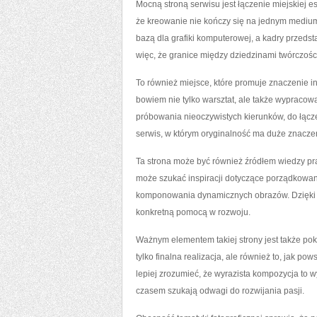
Mocną stroną serwisu jest łączenie miejskiej 
że kreowanie nie kończy się na jednym medium
bazą dla grafiki komputerowej, a kadry przeds
więc, że granice między dziedzinami twórczości
To również miejsce, które promuje znaczenie i
bowiem nie tylko warsztat, ale także wypraco
próbowania nieoczywistych kierunków, do łącze
serwis, w którym oryginalność ma duże znacze
Ta strona może być również źródłem wiedzy prak
może szukać inspiracji dotyczące porządkowani
komponowania dynamicznych obrazów. Dzięki tem
konkretną pomocą w rozwoju.
Ważnym elementem takiej strony jest także pok
tylko finalna realizacja, ale również to, jak po
lepiej zrozumieć, że wyrazista kompozycja to w
czasem szukają odwagi do rozwijania pasji.