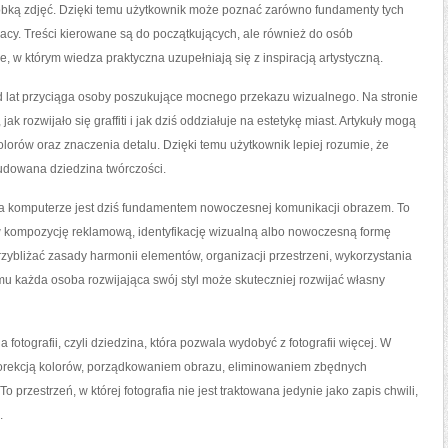
bróbką zdjęć. Dzięki temu użytkownik może poznać zarówno fundamenty tych
racy. Treści kierowane są do początkujących, ale również do osób
e, w którym wiedza praktyczna uzupełniają się z inspiracją artystyczną.
 od lat przyciąga osoby poszukujące mocnego przekazu wizualnego. Na stronie
k rozwijało się graffiti i jak dziś oddziałuje na estetykę miast. Artykuły mogą
 kolorów oraz znaczenia detalu. Dzięki temu użytkownik lepiej rozumie, że
ozbudowana dziedzina twórczości.
 na komputerze jest dziś fundamentem nowoczesnej komunikacji obrazem. To
w kompozycję reklamową, identyfikację wizualną albo nowoczesną formę
rzybliżać zasady harmonii elementów, organizacji przestrzeni, wykorzystania
temu każda osoba rozwijająca swój styl może skuteczniej rozwijać własny
fotografii, czyli dziedzina, która pozwala wydobyć z fotografii więcej. W
orekcją kolorów, porządkowaniem obrazu, eliminowaniem zbędnych
przestrzeń, w której fotografia nie jest traktowana jedynie jako zapis chwili,
.