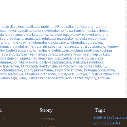
macje dla dzieci
,
aplikacje mobilne
,
AR
,
bakalia
,
bank centralny
,
biuro
liczeniowa
,
coaching kariery
,
cyberatak
,
cyfrowa transformacja
,
cyfrowe
oks organizmu
,
dieta ketogeniczna
,
dieta paleo
,
diety zdrowotne
,
drone
sport
,
edukacja finansowa
,
edukacja przedszkolna
,
elektromobilność
,
sy
,
forum dyskusyjne
,
fotografia krajobrazowa
,
fotografia portretowa
,
 domu
,
gry mobilne
,
herbata
,
inflacja
,
internet rzeczy
,
iot
,
it outsourcing
,
kamery
lny
,
kodeks rodzinny
,
konsultacje dietetyczne
,
kuchnia azjatycka
,
kuchnia
ursy walut
,
lactose free
,
media społecznościowe w polityce
,
miejsca kultu
,
rona danych
,
opieka nad seniorami
,
oszczędzanie energii
,
pamiątki
linarne
,
polityka krajowa
,
polityka zagraniczna
,
praktyka zawodowa
,
ki finansowe
,
samochody elektryczne
,
samorozwój
,
samorząd lokalny
,
ochroniarstwo
,
sporty ekstremalne
,
stopy procentowe
,
strategia podatkowa
,
temy alarmowe
,
szkolenia branżowe
,
turystyka kulturowa
,
turystyka zdrowotna
,
windykacja
,
wino
,
wskaźniki gospodarcze
,
wspinaczka
,
wybory
,
zdrowie
a
Strony
Tagi:
apteka
(27)
aranża
2026
Archiwum
badania
(26)