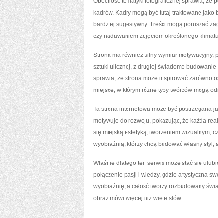
Obecność tematyki fotograficznej sprawia, że 
kadrów. Kadry mogą być tutaj traktowane jako 
bardziej sugestywny. Treści mogą poruszać za
czy nadawaniem zdjęciom określonego klimatu. D
Strona ma również silny wymiar motywacyjny, 
sztuki ulicznej, z drugiej świadome budowanie 
sprawia, że strona może inspirować zarówno osob
miejsce, w którym różne typy twórców mogą odn
Ta strona internetowa może być postrzegana jak
motywuje do rozwoju, pokazując, że każda realiz
się miejską estetyką, tworzeniem wizualnym, cz
wyobraźnią, którzy chcą budować własny styl, 
Właśnie dlatego ten serwis może stać się ulub
połączenie pasji i wiedzy, gdzie artystyczna 
wyobraźnię, a całość tworzy rozbudowany świat 
obraz mówi więcej niż wiele słów.