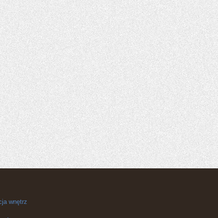
cja wnętrz