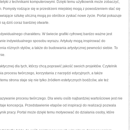
estetyki z technikami komputerowymi. Dzięki temu użytkownik może zobaczyć,
. Pomysły rodzące się w przestrzeni miejskiej mogą z powodzeniem stać się
tawiające sztukę uliczną mogą po obróbce zyskać nowe życie. Portal pokazuje
 są dziś coraz bardziej otwarte.
ndywidualnego charakteru. W świecie grafiki cyfrowej bardzo ważne jest
wanie indywidualnego sposobu wyrazu. Artykuły mogą inspirować do
nia różnych stylów, a także do budowania artystycznej pewności siebie. To
nie.
tycznej dla tych, którzy chcą poprawić jakość swoich projektów. Czytelnik
a procesu twórczego, korzystania z narzędzi edycyjnych, a także
u strona staje się nie tylko źródłem estetycznych bodźców, ale też
azywanie procesu twórczego. Dla wielu osób najbardziej wartościowe jest nie
wstaje koncepcja. Przedstawienie etapów od inspiracji do realizacji pozwala
ynik pracy. Portal może dzięki temu motywować do działania osoby, które