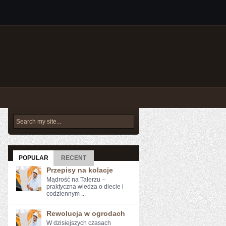
POPULAR
RECENT
Przepisy na kolacje
Mądrość na Talerzu –
praktyczna wiedza o diecie i
codziennym ...
Rewolucja w ogrodach
W dzisiejszych ‍czasach