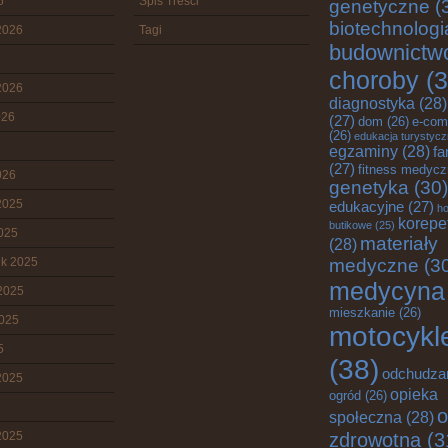
6
Spis Treści
genetyczne
(
biotechnologi
2026
Tagi
budownictw
choroby
(3
2026
diagnostyka
(28)
026
(27)
dom
(26)
e-com
(26)
edukacja turystyc
egzaminy
(28)
fa
(27)
fitness medyc
026
genetyka
(30)
2025
edukacyjne
(27)
ho
korepe
butikowe
(25)
2025
materiały
(28)
ik 2025
medyczne
(3
medycyna
2025
mieszkanie
(26)
2025
motocykl
5
(38)
odchudza
2025
opieka
ogród
(26)
o
społeczna
(28)
zdrowotna
(3
2025