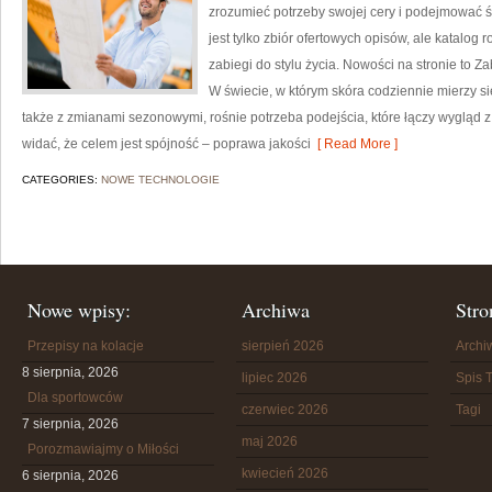
zrozumieć potrzeby swojej cery i podejmować 
jest tylko zbiór ofertowych opisów, ale katalog 
zabiegi do stylu życia. Nowości na stronie to Z
W świecie, w którym skóra codziennie mierzy si
także z zmianami sezonowymi, rośnie potrzeba podejścia, które łączy wygląd z
widać, że celem jest spójność – poprawa jakości
[ Read More ]
CATEGORIES:
NOWE TECHNOLOGIE
Nowe wpisy:
Archiwa
Stro
Przepisy na kolacje
sierpień 2026
Arch
8 sierpnia, 2026
lipiec 2026
Spis T
Dla sportowców
czerwiec 2026
Tagi
7 sierpnia, 2026
maj 2026
Porozmawiajmy o Miłości
kwiecień 2026
6 sierpnia, 2026