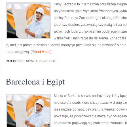
Silny Szczecin to internetowa przestrzeń skupio
przypadkiem, tylko wynikiem świadomych wybor
stolicy Pomorza Zachodniego i okolic, które ch
tego, czy dopiero zaczynają, czy mają już za so
aktywnych ludzi z praktycznym podejściem: zam
wskazówki i inspirację do działania. Zobacz te
tej idei jest proste przesłanie: dobra kondycja przekłada się na pewność sieb
mapą drogową
[ Read More ]
CATEGORIES:
NOWE TECHNOLOGIE
Barcelona i Egipt
Matka w Berku to serwis podróżniczy, który łą
miejsce dla osób, które chcą ruszać w drogę cz
niezależnie od tego, czy planują weekendowy 
pokazuje, że podróżowanie może być osiągalne 
kalendarzu pojawiają się codzienne zadania. To n