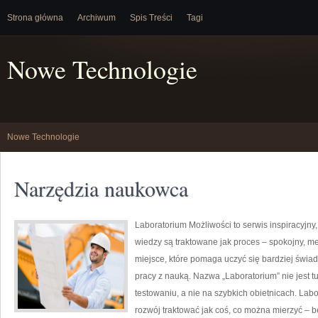
Strona główna
Archiwum
Spis Treści
Tagi
Nowe Technologie
Nowe Technologie
Narzędzia naukowca
Laboratorium Możliwości to serwis inspiracyjny
wiedzy są traktowane jak proces – spokojny, m
miejsce, które pomaga uczyć się bardziej świa
pracy z nauką. Nazwa „Laboratorium” nie jest 
testowaniu, a nie na szybkich obietnicach. Lab
rozwój traktować jak coś, co można mierzyć – b