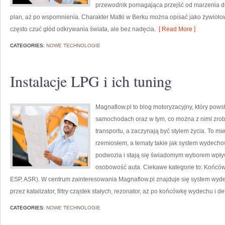
przewodnik pomagająca przejść od marzenia do
plan, aż po wspomnienia. Charakter Matki w Berku można opisać jako żywiołow
często czuć głód odkrywania świata, ale bez nadęcia.
[ Read More ]
CATEGORIES:
NOWE TECHNOLOGIE
Instalacje LPG i ich tuning
Magnaflow.pl to blog motoryzacyjny, który pow
samochodach oraz w tym, co można z nimi zrobi
transportu, a zaczynają być stylem życia. To mi
rzemiosłem, a tematy takie jak system wydech
podwozia i stają się świadomym wyborem wpły
osobowość auta. Ciekawe kategorie to: Końcó
ESP, ASR). W centrum zainteresowania Magnaflow.pl znajduje się system wyd
przez katalizator, filtry cząstek stałych, rezonator, aż po końcówkę wydechu i det
CATEGORIES:
NOWE TECHNOLOGIE