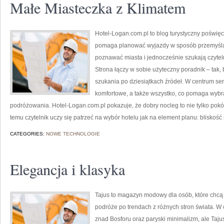
Małe Miasteczka z Klimatem
Hotel-Logan.com.pl to blog turystyczny poświę
pomaga planować wyjazdy w sposób przemyślany.
poznawać miasta i jednocześnie szukają czyte
Strona łączy w sobie użyteczny poradnik – tak
szukania po dziesiątkach źródeł. W centrum ser
komfortowe, a także wszystko, co pomaga wybr
podróżowania. Hotel-Logan.com.pl pokazuje, że dobry nocleg to nie tylko pokój
temu czytelnik uczy się patrzeć na wybór hotelu jak na element planu: bliskość
CATEGORIES:
NOWE TECHNOLOGIE
Elegancja i klasyka
Tajus to magazyn modowy dla osób, które chcą 
podróże po trendach z różnych stron świata. W c
znad Bosforu oraz paryski minimalizm, ale Tajus