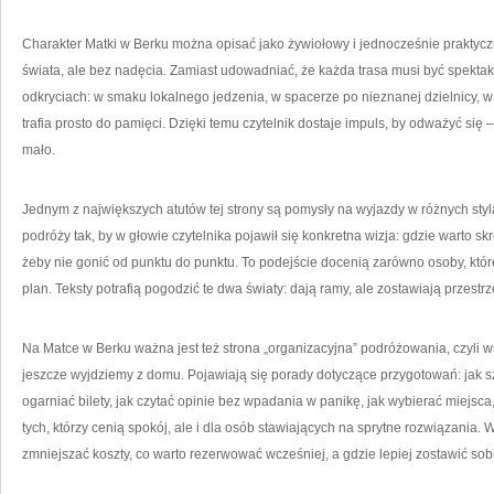
Charakter Matki w Berku można opisać jako żywiołowy i jednocześnie praktycz
świata, ale bez nadęcia. Zamiast udowadniać, że każda trasa musi być spekta
odkryciach: w smaku lokalnego jedzenia, w spacerze po nieznanej dzielnicy, 
trafia prosto do pamięci. Dzięki temu czytelnik dostaje impuls, by odważyć się –
mało.
Jednym z największych atutów tej strony są pomysły na wyjazdy w różnych styl
podróży tak, by w głowie czytelnika pojawił się konkretna wizja: gdzie warto skrę
żeby nie gonić od punktu do punktu. To podejście docenią zarówno osoby, które l
plan. Teksty potrafią pogodzić te dwa światy: dają ramy, ale zostawiają przestr
Na Matce w Berku ważna jest też strona „organizacyjna” podróżowania, czyli w
jeszcze wyjdziemy z domu. Pojawiają się porady dotyczące przygotowań: jak 
ogarniać bilety, jak czytać opinie bez wpadania w panikę, jak wybierać miejsca
tych, którzy cenią spokój, ale i dla osób stawiających na sprytne rozwiązania.
zmniejszać koszty, co warto rezerwować wcześniej, a gdzie lepiej zostawić so