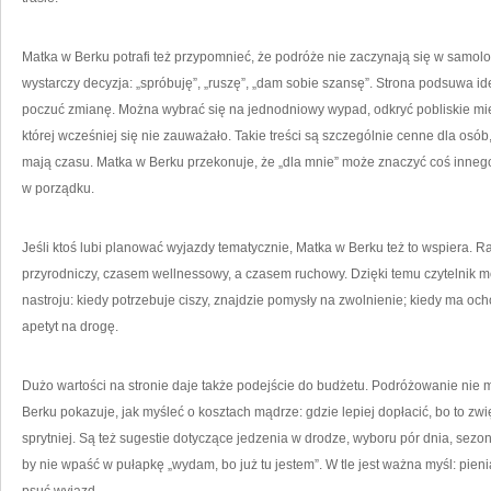
Matka w Berku potrafi też przypomnieć, że podróże nie zaczynają się w samolo
wystarczy decyzja: „spróbuję”, „ruszę”, „dam sobie szansę”. Strona podsuwa id
poczuć zmianę. Można wybrać się na jednodniowy wypad, odkryć pobliskie miej
której wcześniej się nie zauważało. Takie treści są szczególnie cenne dla osób
mają czasu. Matka w Berku przekonuje, że „dla mnie” może znaczyć coś innego
w porządku.
Jeśli ktoś lubi planować wyjazdy tematycznie, Matka w Berku też to wspiera. R
przyrodniczy, czasem wellnessowy, a czasem ruchowy. Dzięki temu czytelnik 
nastroju: kiedy potrzebuje ciszy, znajdzie pomysły na zwolnienie; kiedy ma ochot
apetyt na drogę.
Dużo wartości na stronie daje także podejście do budżetu. Podróżowanie nie m
Berku pokazuje, jak myśleć o kosztach mądrze: gdzie lepiej dopłacić, bo to zwi
sprytniej. Są też sugestie dotyczące jedzenia w drodze, wyboru pór dnia, sezon
by nie wpaść w pułapkę „wydam, bo już tu jestem”. W tle jest ważna myśl: pie