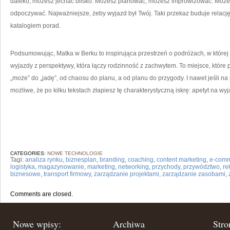
daleko, możesz jechać blisko. Możesz planować, możesz improwizować. Może
odpoczywać. Najważniejsze, żeby wyjazd był Twój. Taki przekaz buduje relację i
katalogiem porad.
Podsumowując, Matka w Berku to inspirująca przestrzeń o podróżach, w której 
wyjazdy z perspektywy, która łączy rodzinność z zachwytem. To miejsce, które 
„może” do „jadę”, od chaosu do planu, a od planu do przygody. I nawet jeśli na
możliwe, że po kilku tekstach złapiesz tę charakterystyczną iskrę: apetyt na wyj
CATEGORIES:
NOWE TECHNOLOGIE
Tagi:
analiza rynku
,
biznesplan
,
branding
,
coaching
,
content marketing
,
e-com
logistyka
,
magazynowanie
,
marketing
,
networking
,
przychody
,
przywództwo
,
re
biznesowe
,
transport firmowy
,
zarządzanie projektami
,
zarządzanie zasobami
,
Comments are closed.
Nowe wpisy:
Archiwa
Stro