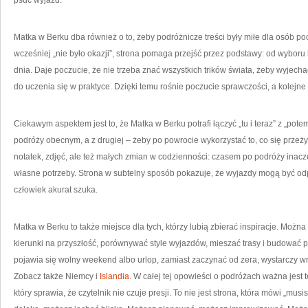
psuć wyjazd.
Matka w Berku dba również o to, żeby podróżnicze treści były miłe dla osób pocz
wcześniej „nie było okazji”, strona pomaga przejść przez podstawy: od wyboru
dnia. Daje poczucie, że nie trzeba znać wszystkich trików świata, żeby wyjech
do uczenia się w praktyce. Dzięki temu rośnie poczucie sprawczości, a kolejne 
Ciekawym aspektem jest to, że Matka w Berku potrafi łączyć „tu i teraz” z „potem
podróży obecnym, a z drugiej – żeby po powrocie wykorzystać to, co się przeży
notatek, zdjęć, ale też małych zmian w codzienności: czasem po podróży inacze
własne potrzeby. Strona w subtelny sposób pokazuje, że wyjazdy mogą być od
człowiek akurat szuka.
Matka w Berku to także miejsce dla tych, którzy lubią zbierać inspiracje. Moż
kierunki na przyszłość, porównywać style wyjazdów, mieszać trasy i budować p
pojawia się wolny weekend albo urlop, zamiast zaczynać od zera, wystarczy wróci
Zobacz także Niemcy i
Islandia
. W całej tej opowieści o podróżach ważna jest
który sprawia, że czytelnik nie czuje presji. To nie jest strona, która mówi „mus