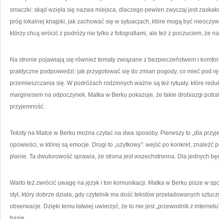
smaczki: skąd wzięła się nazwa miejsca, dlaczego pewien zwyczaj jest zaskaku
próg lokalnej knajpki, jak zachować się w sytuacjach, które mogą być nieoczywis
którzy chcą wrócić z podróży nie tylko z fotografiami, ale też z poczuciem, że 
Na stronie pojawiają się również tematy związane z bezpieczeństwem i komforte
praktyczne podpowiedzi: jak przygotować się do zmian pogody, co mieć pod ręk
przemieszczania się. W podróżach rodzinnych ważne są też rytuały, które reduku
marginesem na odpoczynek. Matka w Berku pokazuje, że takie drobiazgi potraf
przyjemność.
Teksty na Matce w Berku można czytać na dwa sposoby. Pierwszy to „dla przyj
opowieści, w której są emocje. Drugi to „użytkowy”: wejść po konkret, znaleź
planie. Ta dwutorowość sprawia, że strona jest wszechstronna. Dla jednych b
Warto też zwrócić uwagę na język i ton komunikacji. Matka w Berku pisze w sp
styl, który dobrze działa, gdy czytelnik ma dość tekstów przeładowanych sztuczn
obserwacje. Dzięki temu łatwiej uwierzyć, że to nie jest „przewodnik z internetu
trasie.