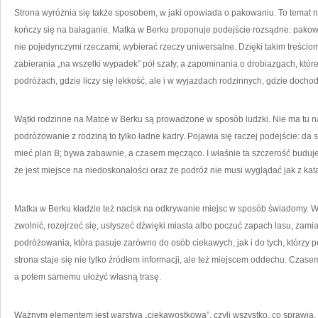
Strona wyróżnia się także sposobem, w jaki opowiada o pakowaniu. To temat nib
kończy się na bałaganie. Matka w Berku proponuje podejście rozsądne: pakow
nie pojedynczymi rzeczami; wybierać rzeczy uniwersalne. Dzięki takim treściom
zabierania „na wszelki wypadek” pół szafy, a zapominania o drobiazgach, któr
podróżach, gdzie liczy się lekkość, ale i w wyjazdach rodzinnych, gdzie doch
Wątki rodzinne na Matce w Berku są prowadzone w sposób ludzki. Nie ma tu nar
podróżowanie z rodziną to tylko ładne kadry. Pojawia się raczej podejście: da s
mieć plan B; bywa zabawnie, a czasem męcząco. I właśnie ta szczerość buduje 
że jest miejsce na niedoskonałości oraz że podróż nie musi wyglądać jak z kat
Matka w Berku kładzie też nacisk na odkrywanie miejsc w sposób świadomy. W t
zwolnić, rozejrzeć się, usłyszeć dźwięki miasta albo poczuć zapach lasu, zamiast
podróżowania, która pasuje zarówno do osób ciekawych, jak i do tych, którzy 
strona staje się nie tylko źródłem informacji, ale też miejscem oddechu. Czase
a potem samemu ułożyć własną trasę.
Ważnym elementem jest warstwa „ciekawostkowa”, czyli wszystko, co sprawia,