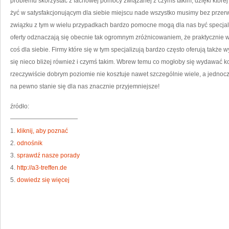
problemu skorzystać z fachowej pomocy związanej z czymś takim, dzięki której 
żyć w satysfakcjonującym dla siebie miejscu nade wszystko musimy bez przerw
związku z tym w wielu przypadkach bardzo pomocne mogą dla nas być specjal
oferty odznaczają się obecnie tak ogromnym zróżnicowaniem, że praktycznie
coś dla siebie. Firmy które się w tym specjalizują bardzo często oferują takż
się nieco bliżej również i czymś takim. Wbrew temu co mogłoby się wydawać kor
rzeczywiście dobrym poziomie nie kosztuje nawet szczególnie wiele, a jednoc
na pewno stanie się dla nas znacznie przyjemniejsze!
źródło:
———————————
1.
kliknij, aby poznać
2.
odnośnik
3.
sprawdź nasze porady
4.
http://a3-treffen.de
5.
dowiedz się więcej