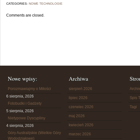
CATEGORIES:
NOWE TECHNOLOGIE
Comments are closed.
Nowe wpisy:
Archiwa
Stro
Porozmawiajmy o Miłości
sierpień 2026
Arch
6 sierpnia, 2026
lipiec 2026
Spis T
Fotobudki i Gadżety
czerwiec 2026
Tagi
5 sierpnia, 2026
maj 2026
Nietypowe Dyscypliny
kwiecień 2026
4 sierpnia, 2026
Góry Australijskie (Wielkie Góry
marzec 2026
Wododziałowe)