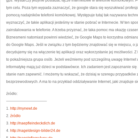
gps. Wystarczy jedynie posiadać łącze internetowe w telefonie komórkowym. P
tym celu. Poza tym wypada zaznaczyć, że google stara się wyszukiwać profesjon
pomocą nadajników telefonii komórkowej. Występuje tutaj tak nazywana techn
wyznaczyć, że takie aplikacji jesteśmy w stanie pobrać w Internecie. W ten sp
zainstalowania w telefonie. A trzeba przyznać, że taka pomoc ma okazję czasem
Biznesmeni natomiast powinni wiedzieć, że Google Maps to korzystna odmiana
do Google Maps. Jeśli w związku z tym będziemy znajdować się w miejscu, o j
decydujemy się na włączenie tej aplikacji oraz wykorzystanie jej możliwości. Z 
to pokaźniejsza grupa osób. Jeżeli weźmiemy pod szczególną uwagę Internet 
informatykę mają już dzieci w podstawówce. Ich zadaniem jest zapoznanie się 
stanie nam zapewnić. I możemy tu wskazać, że dzisiaj w szeregu przypadków z 
bezprzewodowych. A ma to na przykład oddziaływanie Internet, jaki znajduje 
źródło:
———————————
1.
http://mynewt.de
2.
źródło
3.
http://naepfleindeckdich.de
4.
http://nageldesign-bilder24.de