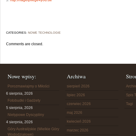
5.
http://nagelpflege4you.de
CATEGORIES:
NOWE TECHNOLOGIE
Comments are closed.
Nowe wpisy:
Archiwa
Stro
Porozmawiajmy o Miłości
sierpień 2026
Arch
6 sierpnia, 2026
lipiec 2026
Spis T
Fotobudki i Gadżety
czerwiec 2026
Tagi
5 sierpnia, 2026
maj 2026
Nietypowe Dyscypliny
kwiecień 2026
4 sierpnia, 2026
Góry Australijskie (Wielkie Góry
marzec 2026
Wododziałowe)