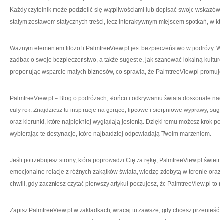
Każdy czytelnik może podzielić się wątpliwościami lub dopisać swoje wskazówki
stałym zestawem statycznych treści, lecz interaktywnym miejscem spotkań, w k
Ważnym elementem filozofii PalmtreeView.pl jest bezpieczeństwo w podróży. W 
zadbać o swoje bezpieczeństwo, a także sugestie, jak szanować lokalną kultur
proponując wsparcie małych biznesów, co sprawia, że PalmtreeView.pl promuje 
PalmtreeView.pl – Blog o podróżach, słońcu i odkrywaniu świata doskonale n
cały rok. Znajdziesz tu inspiracje na gorące, lipcowe i sierpniowe wyprawy, s
oraz kierunki, które najpiękniej wyglądają jesienią. Dzięki temu możesz krok p
wybierając te destynacje, które najbardziej odpowiadają Twoim marzeniom.
Jeśli potrzebujesz strony, która poprowadzi Cię za rękę, PalmtreeView.pl świetn
emocjonalne relacje z różnych zakątków świata, wiedzę zdobytą w terenie or
chwili, gdy zaczniesz czytać pierwszy artykuł poczujesz, że PalmtreeView.pl to 
Zapisz PalmtreeView.pl w zakładkach, wracaj tu zawsze, gdy chcesz przenieść s