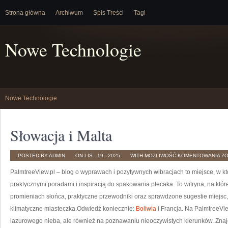
Strona główna
Archiwum
Spis Treści
Tagi
Nowe Technologie
Nowe Technologie
Słowacja i Malta
SŁ
POSTED BY ADMIN
ON LIS - 19 - 2025
WITH
MOŻLIWOŚĆ KOMENTOWANIA
Z
I
MA
PalmtreeView.pl – blog o wyprawach i pozytywnych wibracjach to miejsce, w któ
praktycznymi poradami i inspiracją do spakowania plecaka. To witryna, na któr
promieniach słońca, praktyczne przewodniki oraz sprawdzone sugestie miejsc, 
klimatyczne miasteczka.Odwiedź koniecznie:
Boliwia
i Francja. Na PalmtreeVi
lazurowego nieba, ale również na poznawaniu nieoczywistych kierunków. Znajdz