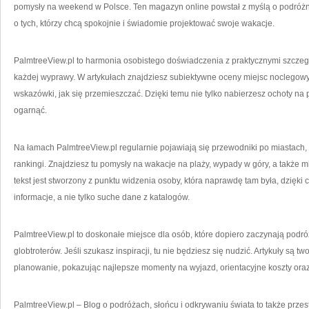
pomysły na weekend w Polsce. Ten magazyn online powstał z myślą o podróżnika
o tych, którzy chcą spokojnie i świadomie projektować swoje wakacje.
PalmtreeView.pl to harmonia osobistego doświadczenia z praktycznymi szczeg
każdej wyprawy. W artykułach znajdziesz subiektywne oceny miejsc noclegowyc
wskazówki, jak się przemieszczać. Dzięki temu nie tylko nabierzesz ochoty na p
ogarnąć.
Na łamach PalmtreeView.pl regularnie pojawiają się przewodniki po miastach
rankingi. Znajdziesz tu pomysły na wakacje na plaży, wypady w góry, a także 
tekst jest stworzony z punktu widzenia osoby, która naprawdę tam była, dzięki
informacje, a nie tylko suche dane z katalogów.
PalmtreeView.pl to doskonałe miejsce dla osób, które dopiero zaczynają pod
globtroterów. Jeśli szukasz inspiracji, tu nie będziesz się nudzić. Artykuły są t
planowanie, pokazując najlepsze momenty na wyjazd, orientacyjne koszty ora
PalmtreeView.pl – Blog o podróżach, słońcu i odkrywaniu świata to także pr