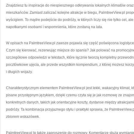
Znajdziesz tu inspiracje do niespiesznego odkrywania lokalnych klimatów ora
mieszkańców. Zamiast zaliczać kolejne atrakcje w biegu, PalmtreeView.pl propo
wyścigiem. To mądre podejście do podróży, w których liczy się nie tylko cel, ale
napotkanymi osobami i wspomnienia, które zostaną na lata.
W opisach na PalmtreeView.pl zawsze pojawia się część poświęcona logistyce
Czym się kierować, rezerwując miejsce do spania? Jak polować na promocyjne b
szczegółowe odpowiedzi w tekstach, które łącznie tworzą kompletny przewodnik
pocztówkowe ujęcia, ale przede wszystkim kompendium, z której możesz korzys
i długich wojaży.
Charakterystycznym elementem PalmtreeView.pl jest lekki, wakacyjny klimat, k
pisane przystępnym językiem, dzięki czemu czyta się je jak rozmowę ze znajo
konkretnych danych, takich jak orientacyjne koszty, dystanse między atrakcjam
podróży. Ta kombinacja przyjaznego stylu i praktyki sprawia, że PalmtreeView.
zbiorem wskazówek.
PalmtreeView.pl to także zaproszenie do rozmowy. Komentarze służą wymianie