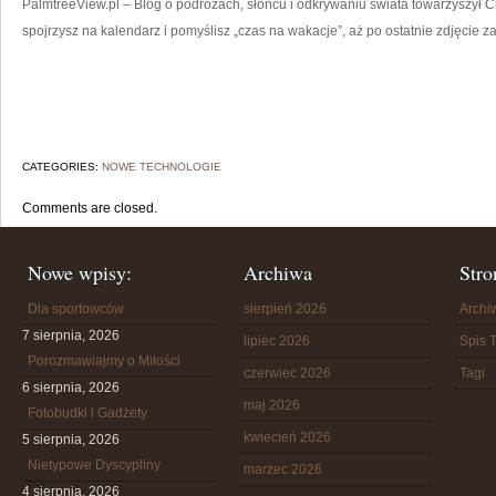
PalmtreeView.pl – Blog o podróżach, słońcu i odkrywaniu świata towarzyszył C
spojrzysz na kalendarz i pomyślisz „czas na wakacje”, aż po ostatnie zdjęcie z
CATEGORIES:
NOWE TECHNOLOGIE
Comments are closed.
Nowe wpisy:
Archiwa
Stro
Dla sportowców
sierpień 2026
Arch
7 sierpnia, 2026
lipiec 2026
Spis T
Porozmawiajmy o Miłości
czerwiec 2026
Tagi
6 sierpnia, 2026
maj 2026
Fotobudki i Gadżety
kwiecień 2026
5 sierpnia, 2026
Nietypowe Dyscypliny
marzec 2026
4 sierpnia, 2026