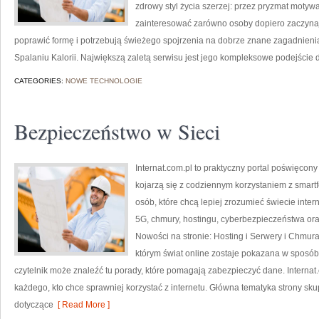
zdrowy styl życia szerzej: przez pryzmat motywa
zainteresować zarówno osoby dopiero zaczynają
poprawić formę i potrzebują świeżego spojrzenia na dobrze znane zagadnieni
Spalaniu Kalorii. Największą zaletą serwisu jest jego kompleksowe podejście 
CATEGORIES:
NOWE TECHNOLOGIE
Bezpieczeństwo w Sieci
Internat.com.pl to praktyczny portal poświęcony
kojarzą się z codziennym korzystaniem z smar
osób, które chcą lepiej zrozumieć świecie inte
5G, chmury, hostingu, cyberbezpieczeństwa or
Nowości na stronie: Hosting i Serwery i Chmur
którym świat online zostaje pokazana w sposób z
czytelnik może znaleźć tu porady, które pomagają zabezpieczyć dane. Internat
każdego, kto chce sprawniej korzystać z internetu. Główna tematyka strony skupi
dotyczące
[ Read More ]