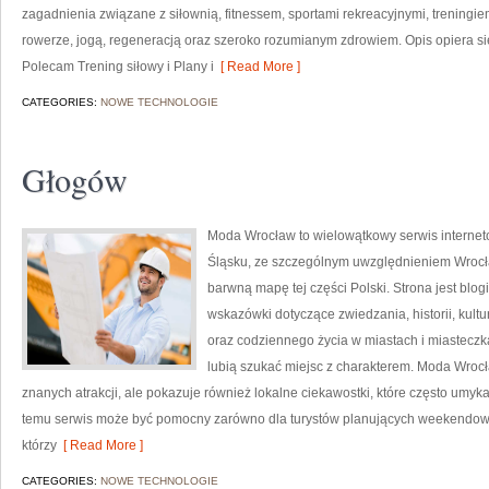
zagadnienia związane z siłownią, fitnessem, sportami rekreacyjnymi, treningi
rowerze, jogą, regeneracją oraz szeroko rozumianym zdrowiem. Opis opiera si
Polecam Trening siłowy i Plany i
[ Read More ]
CATEGORIES:
NOWE TECHNOLOGIE
Głogów
Moda Wrocław to wielowątkowy serwis interne
Śląsku, ze szczególnym uwzględnieniem Wrocła
barwną mapę tej części Polski. Strona jest bl
wskazówki dotyczące zwiedzania, historii, kultur
oraz codziennego życia w miastach i miasteczka
lubią szukać miejsc z charakterem. Moda Wrocł
znanych atrakcji, ale pokazuje również lokalne ciekawostki, które często umy
temu serwis może być pomocny zarówno dla turystów planujących weekendowy 
którzy
[ Read More ]
CATEGORIES:
NOWE TECHNOLOGIE