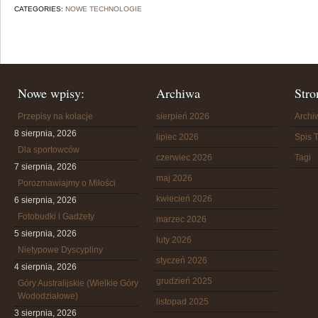
CATEGORIES:
NOWE TECHNOLOGIE
Nowe wpisy:
Archiwa
Stro
Przepisy na kolacje
sierpień 2026
Arch
8 sierpnia, 2026
lipiec 2026
Spis T
Dla sportowców
czerwiec 2026
Tagi
7 sierpnia, 2026
maj 2026
Porozmawiajmy o Miłości
kwiecień 2026
6 sierpnia, 2026
Fotobudki i Gadżety
marzec 2026
5 sierpnia, 2026
luty 2026
Nietypowe Dyscypliny
styczeń 2026
4 sierpnia, 2026
grudzień 2025
Góry Australijskie (Wielkie Góry
Wododziałowe)
listopad 2025
3 sierpnia, 2026