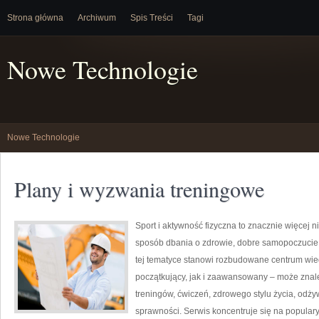
Strona główna
Archiwum
Spis Treści
Tagi
Nowe Technologie
Nowe Technologie
Plany i wyzwania treningowe
Sport i aktywność fizyczna to znacznie więcej niż
sposób dbania o zdrowie, dobre samopoczucie
tej tematyce stanowi rozbudowane centrum wie
początkujący, jak i zaawansowany – może znal
treningów, ćwiczeń, zdrowego stylu życia, odż
sprawności. Serwis koncentruje się na popular