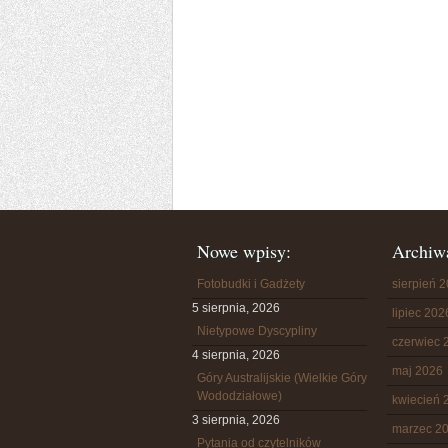
Nowe wpisy:
Archiw
Fotobudki i Gadżety
sierpień 
5 sierpnia, 2026
lipiec 202
Nietypowe Dyscypliny
czerwiec 
4 sierpnia, 2026
maj 2026
Góry Australijskie (Wielkie Góry
Wododziałowe)
kwiecień 
3 sierpnia, 2026
marzec 2
Pytania od czytelników