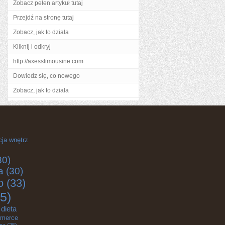
Zobacz pełen artykuł tutaj
Przejdź na stronę tutaj
Zobacz, jak to działa
Kliknij i odkryj
http://axesslimousine.com
Dowiedz się, co nowego
Zobacz, jak to działa
cja wnętrz
30)
a
(30)
o
(33)
5)
dieta
merce