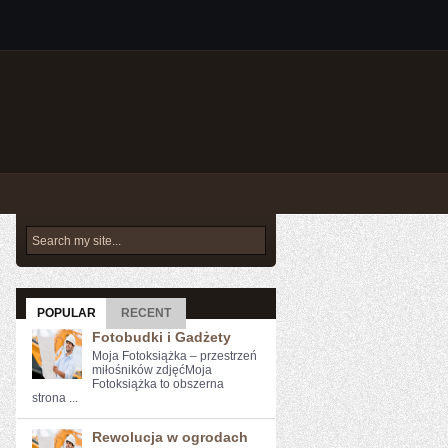
POPULAR
RECENT
Fotobudki i Gadżety
Moja Fotoksiążka – przestrzeń
miłośników zdjęćMoja
Fotoksiążka to obszerna
strona ...
Rewolucja w ogrodach