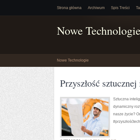
Strona główna
Archiwum
Spis Treści
Ta
Nowe Technologi
Nowe Technologie
Przyszłość sztucznej 
Sztuczna inteli
dynamiczny roz
nasze życie? O
#przyszłośćtech