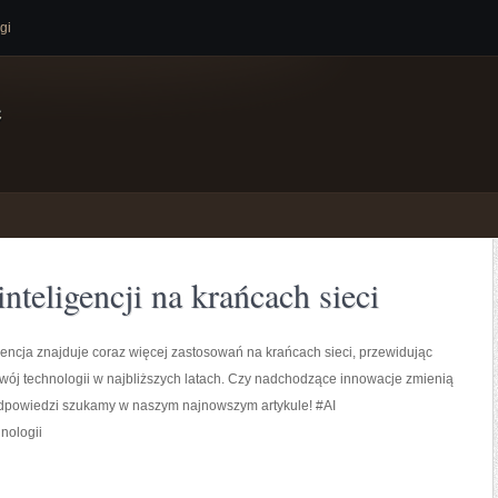
gi
e
inteligencji na krańcach sieci
gencja znajduje coraz więcej zastosowań na krańcach sieci, przewidując
wój technologii w najbliższych latach. Czy nadchodzące innowacje zmienią
dpowiedzi szukamy w naszym najnowszym artykule! #AI
nologii