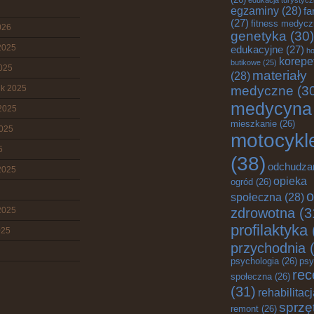
(26)
edukacja turystyc
egzaminy
(28)
fa
(27)
fitness medyc
026
genetyka
(30)
2025
edukacyjne
(27)
ho
korepe
butikowe
(25)
2025
materiały
(28)
ik 2025
medyczne
(3
medycyna
2025
mieszkanie
(26)
2025
motocykl
5
(38)
odchudza
2025
opieka
ogród
(26)
o
społeczna
(28)
zdrowotna
(3
2025
profilaktyka
025
przychodnia
(
psychologia
(26)
psy
rec
społeczna
(26)
(31)
rehabilitac
sprzę
remont
(26)