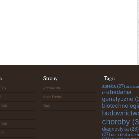
a
Strony
Tagi:
apteka
(27)
aranża
2026
Archiwum
badania
(26)
6
Spis Treści
genetyczne
(
biotechnologi
2026
Tagi
budownictw
choroby
(3
2026
diagnostyka
(28)
026
(27)
dom
(26)
e-com