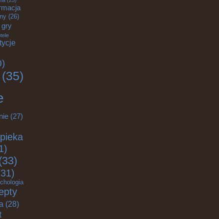
zna
(25)
rmacja
zny
(26)
gry
tele
tycje
0)
(35)
e
nie
(27)
pieka
1)
(33)
31)
chologia
epty
ja
(28)
t