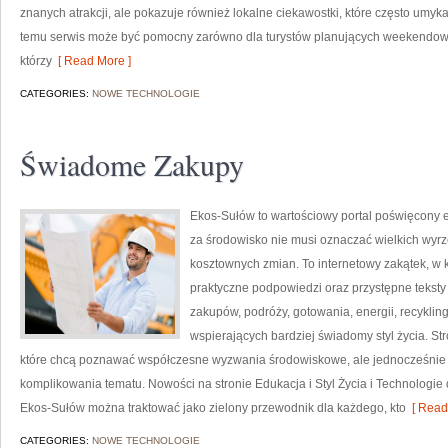
znanych atrakcji, ale pokazuje również lokalne ciekawostki, które często umy
temu serwis może być pomocny zarówno dla turystów planujących weekendowy 
którzy
[ Read More ]
CATEGORIES:
NOWE TECHNOLOGIE
Świadome Zakupy
Ekos-Sułów to wartościowy portal poświęcony e
za środowisko nie musi oznaczać wielkich wyr
kosztownych zmian. To internetowy zakątek, w 
praktyczne podpowiedzi oraz przystępne tekst
zakupów, podróży, gotowania, energii, recykli
wspierających bardziej świadomy styl życia. S
które chcą poznawać współczesne wyzwania środowiskowe, ale jednocześnie 
komplikowania tematu. Nowości na stronie Edukacja i Styl Życia i Technologie 
Ekos-Sułów można traktować jako zielony przewodnik dla każdego, kto
[ Read
CATEGORIES:
NOWE TECHNOLOGIE