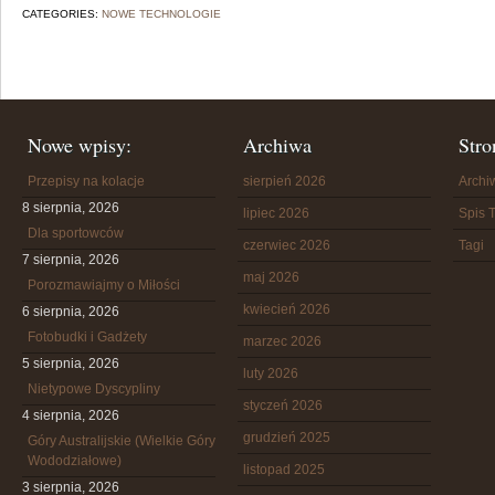
CATEGORIES:
NOWE TECHNOLOGIE
Nowe wpisy:
Archiwa
Stro
Przepisy na kolacje
sierpień 2026
Arch
8 sierpnia, 2026
lipiec 2026
Spis T
Dla sportowców
czerwiec 2026
Tagi
7 sierpnia, 2026
maj 2026
Porozmawiajmy o Miłości
kwiecień 2026
6 sierpnia, 2026
Fotobudki i Gadżety
marzec 2026
5 sierpnia, 2026
luty 2026
Nietypowe Dyscypliny
styczeń 2026
4 sierpnia, 2026
grudzień 2025
Góry Australijskie (Wielkie Góry
Wododziałowe)
listopad 2025
3 sierpnia, 2026