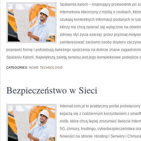
Spalarnia kalorii – inspirujący przewodnik po zd
internetowa stworzony z myślą o osobach, któ
szukają konkretnych informacji podanych w ludz
którzy nie chcą opierać się wyłącznie na obietn
zdrowy styl życia szerzej: przez pryzmat motywa
zainteresować zarówno osoby dopiero zaczynają
poprawić formę i potrzebują świeżego spojrzenia na dobrze znane zagadnieni
Spalaniu Kalorii. Największą zaletą serwisu jest jego kompleksowe podejście 
CATEGORIES:
NOWE TECHNOLOGIE
Bezpieczeństwo w Sieci
Internat.com.pl to praktyczny portal poświęcony
kojarzą się z codziennym korzystaniem z smar
osób, które chcą lepiej zrozumieć świecie inte
5G, chmury, hostingu, cyberbezpieczeństwa or
Nowości na stronie: Hosting i Serwery i Chmur