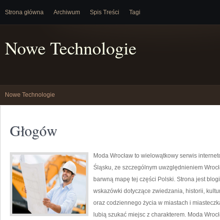
Strona główna
Archiwum
Spis Treści
Tagi
Nowe Technologie
Nowe Technologie
Głogów
Moda Wrocław to wielowątkowy serwis interne
Śląsku, ze szczególnym uwzględnieniem Wrocła
barwną mapę tej części Polski. Strona jest bl
wskazówki dotyczące zwiedzania, historii, kultur
oraz codziennego życia w miastach i miasteczka
lubią szukać miejsc z charakterem. Moda Wrocł