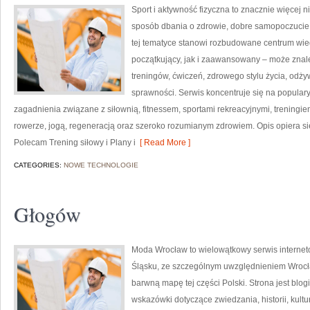
Sport i aktywność fizyczna to znacznie więcej niż
sposób dbania o zdrowie, dobre samopoczucie
tej tematyce stanowi rozbudowane centrum wie
początkujący, jak i zaawansowany – może znal
treningów, ćwiczeń, zdrowego stylu życia, odż
sprawności. Serwis koncentruje się na popular
zagadnienia związane z siłownią, fitnessem, sportami rekreacyjnymi, treningi
rowerze, jogą, regeneracją oraz szeroko rozumianym zdrowiem. Opis opiera si
Polecam Trening siłowy i Plany i
[ Read More ]
CATEGORIES:
NOWE TECHNOLOGIE
Głogów
Moda Wrocław to wielowątkowy serwis interne
Śląsku, ze szczególnym uwzględnieniem Wrocła
barwną mapę tej części Polski. Strona jest bl
wskazówki dotyczące zwiedzania, historii, kultur