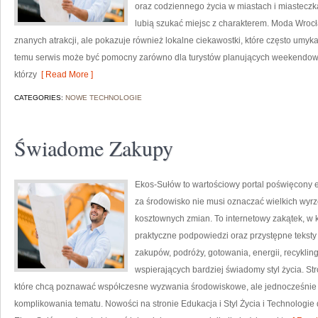
oraz codziennego życia w miastach i miasteczka
lubią szukać miejsc z charakterem. Moda Wrocł
znanych atrakcji, ale pokazuje również lokalne ciekawostki, które często umy
temu serwis może być pomocny zarówno dla turystów planujących weekendowy 
którzy
[ Read More ]
CATEGORIES:
NOWE TECHNOLOGIE
Świadome Zakupy
Ekos-Sułów to wartościowy portal poświęcony e
za środowisko nie musi oznaczać wielkich wyr
kosztownych zmian. To internetowy zakątek, w 
praktyczne podpowiedzi oraz przystępne tekst
zakupów, podróży, gotowania, energii, recykli
wspierających bardziej świadomy styl życia. S
które chcą poznawać współczesne wyzwania środowiskowe, ale jednocześnie 
komplikowania tematu. Nowości na stronie Edukacja i Styl Życia i Technologie 