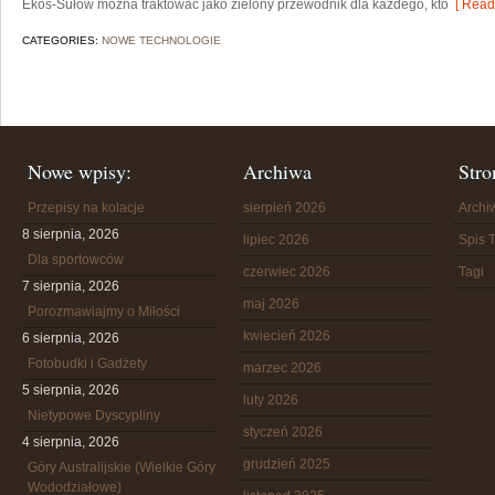
Ekos-Sułów można traktować jako zielony przewodnik dla każdego, kto
[ Read
CATEGORIES:
NOWE TECHNOLOGIE
Nowe wpisy:
Archiwa
Stro
Przepisy na kolacje
sierpień 2026
Arch
8 sierpnia, 2026
lipiec 2026
Spis T
Dla sportowców
czerwiec 2026
Tagi
7 sierpnia, 2026
maj 2026
Porozmawiajmy o Miłości
kwiecień 2026
6 sierpnia, 2026
Fotobudki i Gadżety
marzec 2026
5 sierpnia, 2026
luty 2026
Nietypowe Dyscypliny
styczeń 2026
4 sierpnia, 2026
grudzień 2025
Góry Australijskie (Wielkie Góry
Wododziałowe)