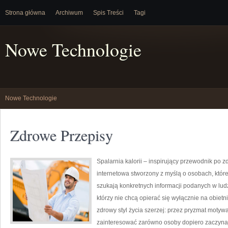
Strona główna
Archiwum
Spis Treści
Tagi
Nowe Technologie
Nowe Technologie
Zdrowe Przepisy
Spalarnia kalorii – inspirujący przewodnik po zd
internetowa stworzony z myślą o osobach, któ
szukają konkretnych informacji podanych w ludz
którzy nie chcą opierać się wyłącznie na obietn
zdrowy styl życia szerzej: przez pryzmat motywa
zainteresować zarówno osoby dopiero zaczynają