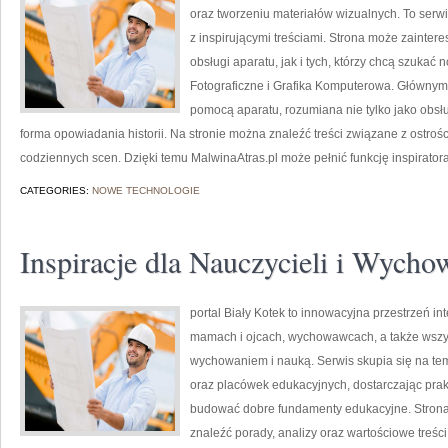
oraz tworzeniu materiałów wizualnych. To serwis
z inspirującymi treściami. Strona może zainter
obsługi aparatu, jak i tych, którzy chcą szukać 
Fotograficzne i Grafika Komputerowa. Głównym
pomocą aparatu, rozumiana nie tylko jako obsłu
forma opowiadania historii. Na stronie można znaleźć treści związane z ostroś
codziennych scen. Dzięki temu MalwinaAtras.pl może pełnić funkcję inspiratora
CATEGORIES:
NOWE TECHNOLOGIE
Inspiracje dla Nauczycieli i Wyc
portal Biały Kotek to innowacyjna przestrzeń in
mamach i ojcach, wychowawcach, a także wszy
wychowaniem i nauką. Serwis skupia się na te
oraz placówek edukacyjnych, dostarczając prakt
budować dobre fundamenty edukacyjne. Strona
znaleźć porady, analizy oraz wartościowe treś