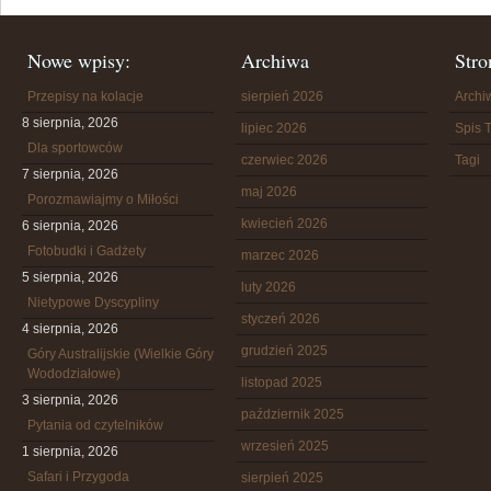
Nowe wpisy:
Archiwa
Stro
Przepisy na kolacje
sierpień 2026
Arch
8 sierpnia, 2026
lipiec 2026
Spis T
Dla sportowców
czerwiec 2026
Tagi
7 sierpnia, 2026
maj 2026
Porozmawiajmy o Miłości
kwiecień 2026
6 sierpnia, 2026
Fotobudki i Gadżety
marzec 2026
5 sierpnia, 2026
luty 2026
Nietypowe Dyscypliny
styczeń 2026
4 sierpnia, 2026
grudzień 2025
Góry Australijskie (Wielkie Góry
Wododziałowe)
listopad 2025
3 sierpnia, 2026
październik 2025
Pytania od czytelników
wrzesień 2025
1 sierpnia, 2026
Safari i Przygoda
sierpień 2025