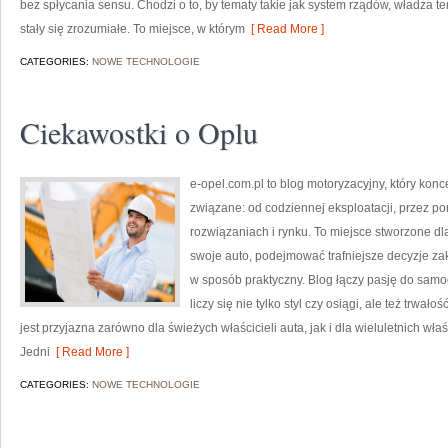
bez spłycania sensu. Chodzi o to, by tematy takie jak system rządów, władza t
stały się zrozumiałe. To miejsce, w którym
[ Read More ]
CATEGORIES:
NOWE TECHNOLOGIE
Ciekawostki o Oplu
e-opel.com.pl to blog motoryzacyjny, który konc
związane: od codziennej eksploatacji, przez po
rozwiązaniach i rynku. To miejsce stworzone d
swoje auto, podejmować trafniejsze decyzje za
w sposób praktyczny. Blog łączy pasję do samo
liczy się nie tylko styl czy osiągi, ale też trwał
jest przyjazna zarówno dla świeżych właścicieli auta, jak i dla wieluletnich właśc
Jedni
[ Read More ]
CATEGORIES:
NOWE TECHNOLOGIE