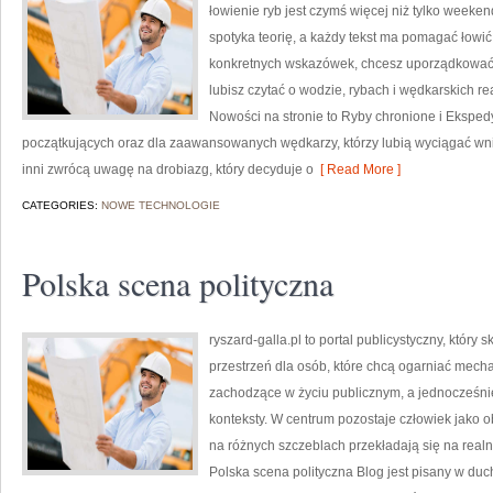
łowienie ryb jest czymś więcej niż tylko weeke
spotyka teorię, a każdy tekst ma pomagać łowić 
konkretnych wskazówek, chcesz uporządkować s
lubisz czytać o wodzie, rybach i wędkarskich r
Nowości na stronie to Ryby chronione i Ekspedy
początkujących oraz dla zaawansowanych wędkarzy, którzy lubią wyciągać wnio
inni zwrócą uwagę na drobiazg, który decyduje o
[ Read More ]
CATEGORIES:
NOWE TECHNOLOGIE
Polska scena polityczna
ryszard-galla.pl to portal publicystyczny, który 
przestrzeń dla osób, które chcą ogarniać mech
zachodzące w życiu publicznym, a jednocześnie
konteksty. W centrum pozostaje człowiek jako o
na różnych szczeblach przekładają się na realne
Polska scena polityczna Blog jest pisany w d