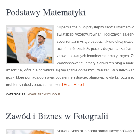
Podstawy Matematyki
SuperMatma.pl to przystępny serwis internetow
świat liczb, wzorów, równań i logicznych zależ
stworzona z myślą o osobach, które chcą uczyć
uczeń może znaleźć porady dotyczące zarówno 
zaawansowanych tematów matematycznych. Zob
Zaawansowane Tematy. Serwis ten blog o mate
dziedzinę, która nie ogranicza się wyłącznie do zeszytu ćwiczeń. W publikow
język, które pomaga opisywać codzienne sytuacje, planować wydatki, rozumie
problemy i dostrzegać zależności
[ Read More ]
CATEGORIES:
NOWE TECHNOLOGIE
Zawód i Biznes w Fotografii
MalwinaAtras.pl to portal poradnikowy poświęc