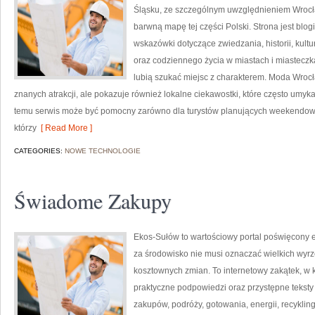
Śląsku, ze szczególnym uwzględnieniem Wrocła
barwną mapę tej części Polski. Strona jest bl
wskazówki dotyczące zwiedzania, historii, kultur
oraz codziennego życia w miastach i miasteczka
lubią szukać miejsc z charakterem. Moda Wrocł
znanych atrakcji, ale pokazuje również lokalne ciekawostki, które często umy
temu serwis może być pomocny zarówno dla turystów planujących weekendowy 
którzy
[ Read More ]
CATEGORIES:
NOWE TECHNOLOGIE
Świadome Zakupy
Ekos-Sułów to wartościowy portal poświęcony e
za środowisko nie musi oznaczać wielkich wyr
kosztownych zmian. To internetowy zakątek, w 
praktyczne podpowiedzi oraz przystępne tekst
zakupów, podróży, gotowania, energii, recykli