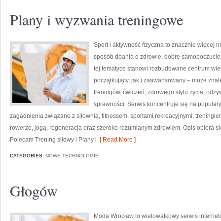
Plany i wyzwania treningowe
Sport i aktywność fizyczna to znacznie więcej niż
sposób dbania o zdrowie, dobre samopoczucie
tej tematyce stanowi rozbudowane centrum wie
początkujący, jak i zaawansowany – może znal
treningów, ćwiczeń, zdrowego stylu życia, odż
sprawności. Serwis koncentruje się na popular
zagadnienia związane z siłownią, fitnessem, sportami rekreacyjnymi, treningi
rowerze, jogą, regeneracją oraz szeroko rozumianym zdrowiem. Opis opiera si
Polecam Trening siłowy i Plany i
[ Read More ]
CATEGORIES:
NOWE TECHNOLOGIE
Głogów
Moda Wrocław to wielowątkowy serwis interne