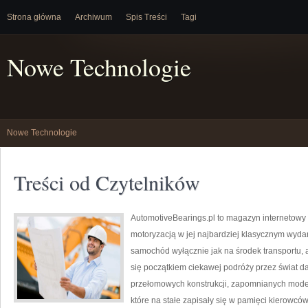
Strona główna
Archiwum
Spis Treści
Tagi
Nowe Technologie
Nowe Technologie
Treści od Czytelników
AutomotiveBearings.pl to magazyn internetowy 
motoryzacją w jej najbardziej klasycznym wydani
samochód wyłącznie jak na środek transportu, a
się początkiem ciekawej podróży przez świat 
przełomowych konstrukcji, zapomnianych mode
które na stałe zapisały się w pamięci kierowcó