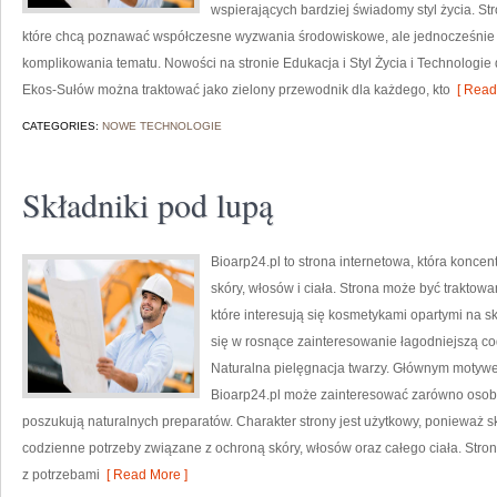
wspierających bardziej świadomy styl życia. S
które chcą poznawać współczesne wyzwania środowiskowe, ale jednocześnie 
komplikowania tematu. Nowości na stronie Edukacja i Styl Życia i Technologie 
Ekos-Sułów można traktować jako zielony przewodnik dla każdego, kto
[ Read
CATEGORIES:
NOWE TECHNOLOGIE
Składniki pod lupą
Bioarp24.pl to strona internetowa, która koncen
skóry, włosów i ciała. Strona może być traktow
które interesują się kosmetykami opartymi na sk
się w rosnące zainteresowanie łagodniejszą co
Naturalna pielęgnacja twarzy. Głównym motywe
Bioarp24.pl może zainteresować zarówno osoby 
poszukują naturalnych preparatów. Charakter strony jest użytkowy, ponieważ s
codzienne potrzeby związane z ochroną skóry, włosów oraz całego ciała. Stro
z potrzebami
[ Read More ]