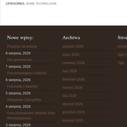
CATEGORIES:
NOWE TECHNOLOGIE
Nowe wpisy:
Archiwa
Stro
Przepisy na kolacje
sierpień 2026
Arch
8 sierpnia, 2026
lipiec 2026
Spis T
Dla sportowców
czerwiec 2026
Tagi
7 sierpnia, 2026
maj 2026
Porozmawiajmy o Miłości
kwiecień 2026
6 sierpnia, 2026
Fotobudki i Gadżety
marzec 2026
5 sierpnia, 2026
luty 2026
Nietypowe Dyscypliny
styczeń 2026
4 sierpnia, 2026
grudzień 2025
Góry Australijskie (Wielkie Góry
Wododziałowe)
listopad 2025
3 sierpnia, 2026