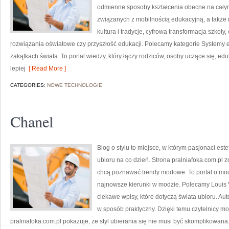
odmienne sposoby kształcenia obecne na całym
związanych z mobilnością edukacyjną, a także 
kultura i tradycje, cyfrowa transformacja szk
rozwiązania oświatowe czy przyszłość edukacji. Polecamy kategorie Systemy e
zakątkach świata. To portal wiedzy, który łączy rodziców, osoby uczące się, edu
lepiej
[ Read More ]
CATEGORIES:
NOWE TECHNOLOGIE
Chanel
Blog o stylu to miejsce, w którym pasjonaci est
ubioru na co dzień. Strona pralniafoka.com.pl 
chcą poznawać trendy modowe. To portal o mod
najnowsze kierunki w modzie. Polecamy Louis V
ciekawe wpisy, które dotyczą świata ubioru. Aut
w sposób praktyczny. Dzięki temu czytelnicy m
pralniafoka.com.pl pokazuje, że styl ubierania się nie musi być skomplikowana. 