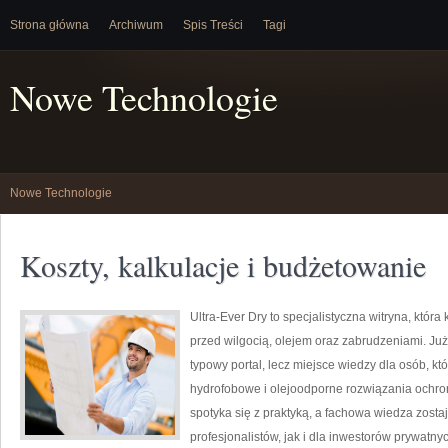
Strona główna
Archiwum
Spis Treści
Tagi
Nowe Technologie
Nowe Technologie
Koszty, kalkulacje i budżetowanie
Ultra-Ever Dry to specjalistyczna witryna, któr
przed wilgocią, olejem oraz zabrudzeniami. Już 
typowy portal, lecz miejsce wiedzy dla osób, któ
hydrofobowe i olejoodporne rozwiązania ochronn
spotyka się z praktyką, a fachowa wiedza zost
profesjonalistów, jak i dla inwestorów prywatn