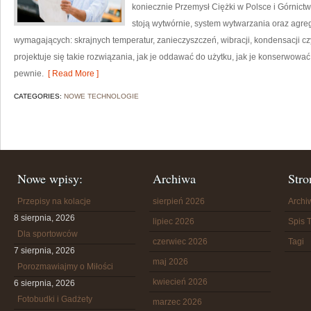
koniecznie Przemysł Ciężki w Polsce i Górnict
stoją wytwórnie, system wytwarzania oraz agreg
wymagających: skrajnych temperatur, zanieczyszczeń, wibracji, kondensacji cz
projektuje się takie rozwiązania, jak je oddawać do użytku, jak je konserwow
pewnie.
[ Read More ]
CATEGORIES:
NOWE TECHNOLOGIE
Nowe wpisy:
Archiwa
Stro
Przepisy na kolacje
sierpień 2026
Arch
8 sierpnia, 2026
lipiec 2026
Spis T
Dla sportowców
czerwiec 2026
Tagi
7 sierpnia, 2026
maj 2026
Porozmawiajmy o Miłości
kwiecień 2026
6 sierpnia, 2026
Fotobudki i Gadżety
marzec 2026