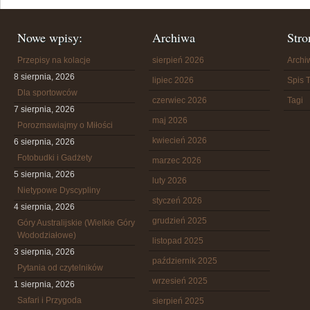
Nowe wpisy:
Archiwa
Stro
Przepisy na kolacje
sierpień 2026
Arch
8 sierpnia, 2026
lipiec 2026
Spis T
Dla sportowców
czerwiec 2026
Tagi
7 sierpnia, 2026
maj 2026
Porozmawiajmy o Miłości
kwiecień 2026
6 sierpnia, 2026
Fotobudki i Gadżety
marzec 2026
5 sierpnia, 2026
luty 2026
Nietypowe Dyscypliny
styczeń 2026
4 sierpnia, 2026
grudzień 2025
Góry Australijskie (Wielkie Góry
Wododziałowe)
listopad 2025
3 sierpnia, 2026
październik 2025
Pytania od czytelników
wrzesień 2025
1 sierpnia, 2026
Safari i Przygoda
sierpień 2025