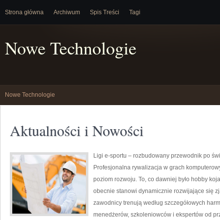
Strona główna
Archiwum
Spis Treści
Tagi
Nowe Technologie
Nowe Technologie
Aktualności i Nowości
Ligi e-sportu – rozbudowany przewodnik po świec
Profesjonalna rywalizacja w grach komputerowy
poziom rozwoju. To, co dawniej było hobby k
obecnie stanowi dynamicznie rozwijające się z
zawodnicy trenują według szczegółowych harm
menedżerów, szkoleniowców i ekspertów od pr