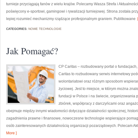
turnieje przyciągają fanów z wielu krajów. Polecamy Wasza Strefa i Aktualności
poświęcony e-sportowi, gamingowi i rywalizacji turniejowej. Strona została pr
lepiej rozumieć mechanizmy rządzące profesjonalnym graniem. Publikowane
[
CATEGORIES:
NOWE TECHNOLOGIE
Jak Pomagać?
CP Caritas – rozbudowany portal o fundacjach
Caritas to rozbudowany serwis internetowy po
wolontariatowi oraz różnym sposobom wspierani
życiowej. Jest to miejsce, w którym można znal
fundacji w Polsce i na świecie, organizowani
zbiórek, współpracy z darczyńcami oraz angaż
obejmuje między innymi wiadomości dotyczące działalności społecznej, histori
zagadnienia prawne i finansowe, nowoczesne technologie wspierające pomaga
osób zainteresowanych działalnością organizacji pozarządowych. Polecam Aktu
More ]