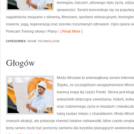
treningów, ćwiczeń, zdrowego stylu życia, odż
sprawności. Serwis koncentruje się na popular
zagadnienia związane z siłownią, fitnessem, sportami rekreacyjnymi, treningi
rowerze, jogą, regeneracją oraz szeroko rozumianym zdrowiem. Opis opiera si
Polecam Trening siłowy i Plany i
[ Read More ]
CATEGORIES:
NOWE TECHNOLOGIE
Głogów
Moda Wrocław to wielowątkowy serwis interne
Śląsku, ze szczególnym uwzględnieniem Wrocła
barwną mapę tej części Polski. Strona jest bl
wskazówki dotyczące zwiedzania, historii, kultur
oraz codziennego życia w miastach i miasteczka
lubią szukać miejsc z charakterem. Moda Wrocł
znanych atrakcji, ale pokazuje również lokalne ciekawostki, które często umy
temu serwis może być pomocny zarówno dla turystów planujących weekendowy 