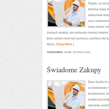
Śląsku, ze szc
barwną mapę tej
wskazówki dotycz
oraz codzienneg
lubią szukać mi
znanych atrakcji, ale pokazuje również lokalne
temu serwis może być pomocny zarówno dla tu
którzy
[ Read More ]
CATEGORIES:
NOWE TECHNOLOGIE
Świadome Zakupy
Ekos-Sułów to w
za środowisko 
kosztownych zmi
praktyczne pod
zakupów, podróż