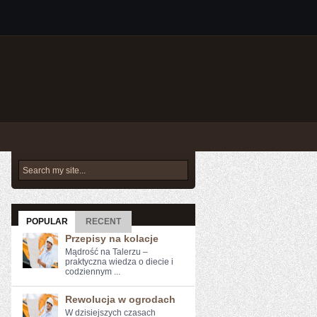
POPULAR
RECENT
Przepisy na kolacje
Mądrość na Talerzu –
praktyczna wiedza o diecie i
codziennym ...
Rewolucja w ogrodach
W dzisiejszych ‍czasach