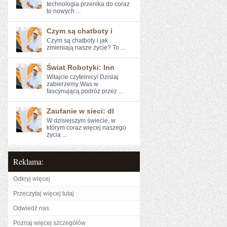
technologia przenika do coraz​
to nowych ...
Czym są chatboty i
Czym są chatboty i ​jak
zmieniają nasze życie? To ...
Świat Robotyki: Inn
Witajcie czytelnicy! Dzisiaj
zabierzemy Was w
fascynującą ⁤podróż ​przez ...
Zaufanie w sieci: dl
W dzisiejszym świecie, w
którym coraz więcej naszego
życia ...
Reklama:
Odkryj więcej
Przeczytaj więcej tutaj
Odwiedź nas
Poznaj więcej szczegółów