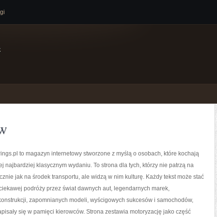
gi
e
ów
ngs.pl to magazyn internetowy stworzone z myślą o osobach, które kochają
ej najbardziej klasycznym wydaniu. To strona dla tych, którzy nie patrzą na
nie jak na środek transportu, ale widzą w nim kulturę. Każdy tekst może stać
 ciekawej podróży przez świat dawnych aut, legendarnych marek,
onstrukcji, zapomnianych modeli, wyścigowych sukcesów i samochodów,
zapisały się w pamięci kierowców. Strona zestawia motoryzację jako część