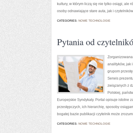
kultury, w którym liczą się nie tylko osiągi, a
osoby odnawiające stare auta, jak i czytelnik
CATEGORIES:
NOWE TECHNOLOGIE
Pytania od czytelnik
Zorganizowana 
analityków, ja
grupom przestęp
Serwis prezentu
związanych z d
Polskiej, państ
Europejskie Syndykaty. Portal opisuje istotne
przestępczych, ich hierarchię, sposoby osiągan
bogatej bazie publikacji czytelnik może zrozu
CATEGORIES:
NOWE TECHNOLOGIE