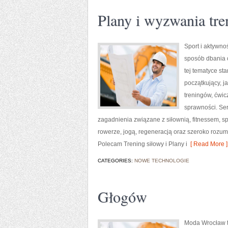
Plany i wyzwania tr
Sport i aktywnoś
sposób dbania 
tej tematyce s
początkujący, 
treningów, ćwic
sprawności. Ser
zagadnienia związane z siłownią, fitnessem, s
rowerze, jogą, regeneracją oraz szeroko rozum
Polecam Trening siłowy i Plany i
[ Read More ]
CATEGORIES:
NOWE TECHNOLOGIE
Głogów
Moda Wrocław t