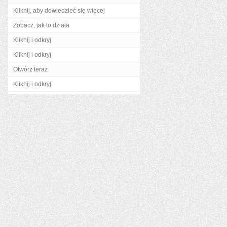
Kliknij, aby dowiedzieć się więcej
Zobacz, jak to działa
Kliknij i odkryj
Kliknij i odkryj
Otwórz teraz
Kliknij i odkryj