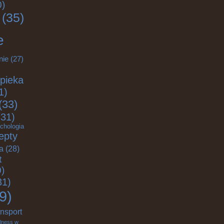
0)
(35)
e
nie
(27)
pieka
1)
(33)
31)
chologia
epty
ja
(28)
t
)
31)
9)
ansport
lness w