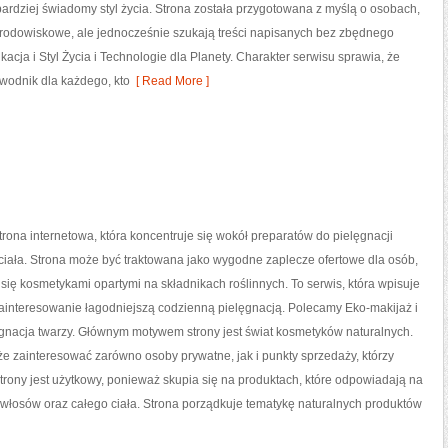
ardziej świadomy styl życia. Strona została przygotowana z myślą o osobach,
odowiskowe, ale jednocześnie szukają treści napisanych bez zbędnego
cja i Styl Życia i Technologie dla Planety. Charakter serwisu sprawia, że
wodnik dla każdego, kto
[ Read More ]
strona internetowa, która koncentruje się wokół preparatów do pielęgnacji
 ciała. Strona może być traktowana jako wygodne zaplecze ofertowe dla osób,
ą się kosmetykami opartymi na składnikach roślinnych. To serwis, która wpisuje
ainteresowanie łagodniejszą codzienną pielęgnacją. Polecamy Eko-makijaż i
ęgnacja twarzy. Głównym motywem strony jest świat kosmetyków naturalnych.
e zainteresować zarówno osoby prywatne, jak i punkty sprzedaży, którzy
trony jest użytkowy, ponieważ skupia się na produktach, które odpowiadają na
 włosów oraz całego ciała. Strona porządkuje tematykę naturalnych produktów