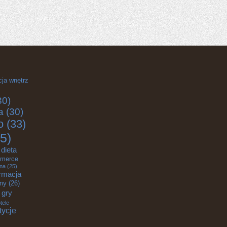
cja wnętrz
30)
a
(30)
o
(33)
5)
dieta
merce
zna
(25)
rmacja
zny
(26)
gry
tele
tycje