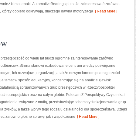
le również klimat epoki. AutomotiveBearings.pl może zainteresować zarówno
ów, którzy dopiero odkrywają, dlaczego dawna motoryzacja
[ Read More ]
ów
przestępczość od wielu lat budzi ogromne zainteresowanie zarówno
k i odbiorców. Strona stanowi rozbudowane centrum wiedzy poświęcone
czym, ich rozwojowi, organizacji, a także nowym formom przestępczości.
je temat w sposób edukacyjny, koncentrując się na analizie zjawisk
ziałalnością zorganizowanych grup przestępczych w Rzeczypospolitej
wach europejskich oraz na całym globie. Polecam Z Perspektywy Czytelnika i
 zagadnienia związane z mafią, przedstawiając schematy funkcjonowania grup
ia zysków, a także wpływ tego rodzaju działalności dla społeczeństwa. Dzięki
mieć zarówno głośne sprawy, jak i współczesne
[ Read More ]