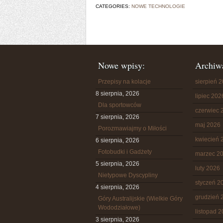
CATEGORIES:
NOWE TECHNOLOGIE
Nowe wpisy:
Archiw
Przepisy na kolacje
sierpień 
8 sierpnia, 2026
lipiec 202
Dla sportowców
czerwiec 
7 sierpnia, 2026
maj 2026
Porozmawiajmy o Miłości
kwiecień 
6 sierpnia, 2026
Fotobudki i Gadżety
marzec 2
5 sierpnia, 2026
luty 2026
Nietypowe Dyscypliny
styczeń 2
4 sierpnia, 2026
grudzień 
Góry Australijskie (Wielkie Góry
Wododziałowe)
listopad 
3 sierpnia, 2026