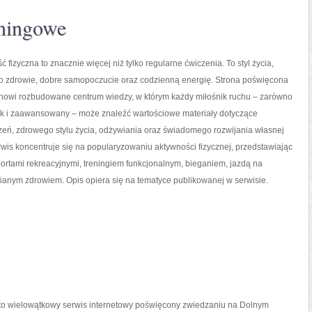
eningowe
ć fizyczna to znacznie więcej niż tylko regularne ćwiczenia. To styl życia,
o zdrowie, dobre samopoczucie oraz codzienną energię. Strona poświęcona
tanowi rozbudowane centrum wiedzy, w którym każdy miłośnik ruchu – zarówno
jak i zaawansowany – może znaleźć wartościowe materiały dotyczące
zeń, zdrowego stylu życia, odżywiania oraz świadomego rozwijania własnej
wis koncentruje się na popularyzowaniu aktywności fizycznej, przedstawiając
portami rekreacyjnymi, treningiem funkcjonalnym, bieganiem, jazdą na
ianym zdrowiem. Opis opiera się na tematyce publikowanej w serwisie.
o wielowątkowy serwis internetowy poświęcony zwiedzaniu na Dolnym