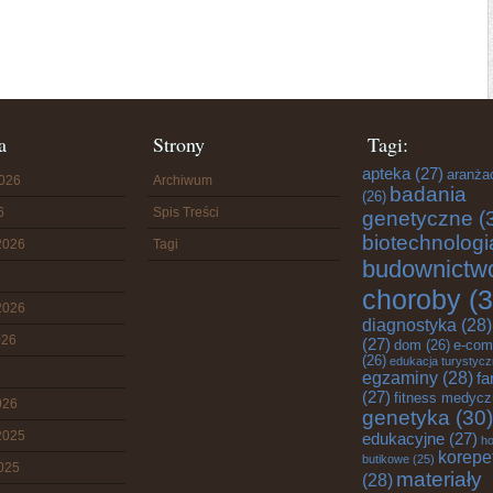
a
Strony
Tagi:
apteka
(27)
aranża
2026
Archiwum
badania
(26)
6
Spis Treści
genetyczne
(
biotechnologi
2026
Tagi
budownictw
choroby
(3
2026
diagnostyka
(28)
026
(27)
dom
(26)
e-com
(26)
edukacja turystyc
egzaminy
(28)
fa
(27)
fitness medyc
026
genetyka
(30)
2025
edukacyjne
(27)
ho
korepe
butikowe
(25)
2025
materiały
(28)