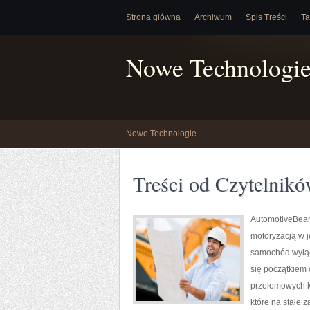
Strona główna
Archiwum
Spis Treści
Ta
Nowe Technologi
Nowe Technologie
Treści od Czytelnik
AutomotiveBeari
motoryzacją w j
samochód wyłącz
się początkiem
przełomowych k
które na stałe 