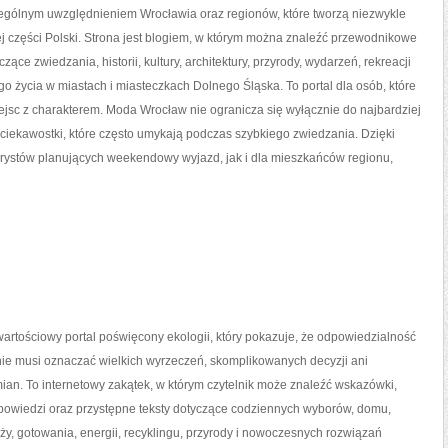
zególnym uwzględnieniem Wrocławia oraz regionów, które tworzą niezwykle
 części Polski. Strona jest blogiem, w którym można znaleźć przewodnikowe
ące zwiedzania, historii, kultury, architektury, przyrody, wydarzeń, rekreacji
o życia w miastach i miasteczkach Dolnego Śląska. To portal dla osób, które
ejsc z charakterem. Moda Wrocław nie ogranicza się wyłącznie do najbardziej
 ciekawostki, które często umykają podczas szybkiego zwiedzania. Dzięki
rystów planujących weekendowy wyjazd, jak i dla mieszkańców regionu,
artościowy portal poświęcony ekologii, który pokazuje, że odpowiedzialność
nie musi oznaczać wielkich wyrzeczeń, skomplikowanych decyzji ani
an. To internetowy zakątek, w którym czytelnik może znaleźć wskazówki,
powiedzi oraz przystępne teksty dotyczące codziennych wyborów, domu,
y, gotowania, energii, recyklingu, przyrody i nowoczesnych rozwiązań