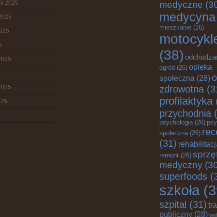
ik 2025
medyczne
(3
medycyna
2025
mieszkanie
(26)
2025
motocykl
5
(38)
odchudza
2025
opieka
ogród
(26)
o
społeczna
(28)
zdrowotna
(3
2025
profilaktyka
025
przychodnia
(
psychologia
(26)
psy
rec
społeczna
(26)
(31)
rehabilitac
sprzę
remont
(26)
medyczny
(30
superfoods
(
szkoła
(3
szpital
(31)
tr
publiczny
(28)
wel