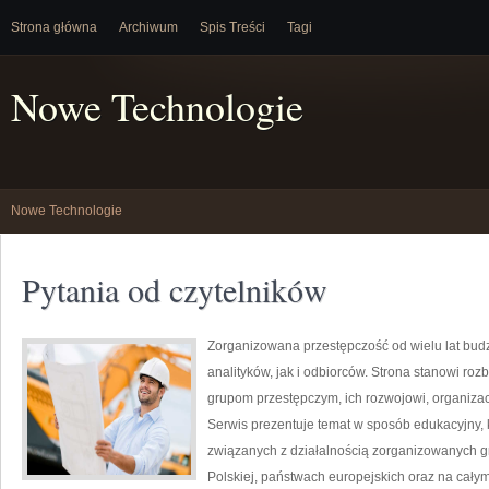
Strona główna
Archiwum
Spis Treści
Tagi
Nowe Technologie
Nowe Technologie
Pytania od czytelników
Zorganizowana przestępczość od wielu lat bu
analityków, jak i odbiorców. Strona stanowi 
grupom przestępczym, ich rozwojowi, organizac
Serwis prezentuje temat w sposób edukacyjny, k
związanych z działalnością zorganizowanych g
Polskiej, państwach europejskich oraz na całym