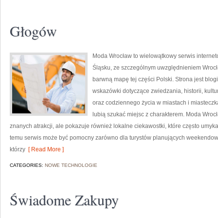
Głogów
Moda Wrocław to wielowątkowy serwis interne
Śląsku, ze szczególnym uwzględnieniem Wrocła
barwną mapę tej części Polski. Strona jest bl
wskazówki dotyczące zwiedzania, historii, kultur
oraz codziennego życia w miastach i miasteczka
lubią szukać miejsc z charakterem. Moda Wrocł
znanych atrakcji, ale pokazuje również lokalne ciekawostki, które często umy
temu serwis może być pomocny zarówno dla turystów planujących weekendowy 
którzy
[ Read More ]
CATEGORIES:
NOWE TECHNOLOGIE
Świadome Zakupy