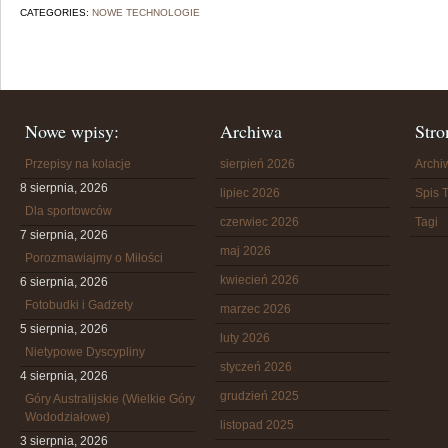
CATEGORIES:
NOWE TECHNOLOGIE
Nowe wpisy:
Archiwa
Stro
Przepisy na kolacje
sierpień 2026
Arch
8 sierpnia, 2026
lipiec 2026
Spis T
Dla sportowców
czerwiec 2026
Tagi
7 sierpnia, 2026
maj 2026
Porozmawiajmy o Miłości
kwiecień 2026
6 sierpnia, 2026
Fotobudki i Gadżety
marzec 2026
5 sierpnia, 2026
luty 2026
Nietypowe Dyscypliny
styczeń 2026
4 sierpnia, 2026
grudzień 2025
Góry Australijskie (Wielkie Góry
Wododziałowe)
listopad 2025
3 sierpnia, 2026