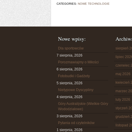
CATEGORIES:
NOWE TECHNOLOGIE
Nowe wpisy:
Archiw
Dla sportowców
sierpień 
7 sierpnia, 2026
lipiec 202
Porozmawiajmy o Miłości
czerwiec 
6 sierpnia, 2026
maj 2026
Fotobudki i Gadżety
kwiecień 
5 sierpnia, 2026
Nietypowe Dyscypliny
marzec 2
4 sierpnia, 2026
luty 2026
Góry Australijskie (Wielkie Góry
styczeń 2
Wododziałowe)
3 sierpnia, 2026
grudzień 
Pytania od czytelników
listopad 
1 sierpnia, 2026