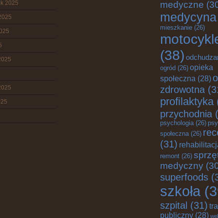
ik 2025
medyczne
(3
medycyna
2025
mieszkanie
(26)
2025
motocykl
5
(38)
odchudza
2025
opieka
ogród
(26)
o
społeczna
(28)
zdrowotna
(3
2025
profilaktyka
025
przychodnia
(
psychologia
(26)
psy
rec
społeczna
(26)
(31)
rehabilitac
sprzę
remont
(26)
medyczny
(30
superfoods
(
szkoła
(3
szpital
(31)
tr
publiczny
(28)
wel