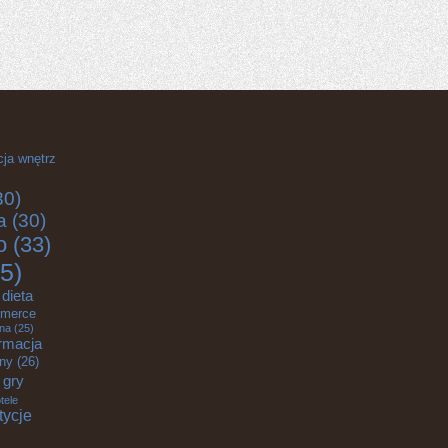
cja wnętrz
30)
a
(30)
o
(33)
5)
dieta
merce
zna
(25)
rmacja
zny
(26)
gry
tele
tycje