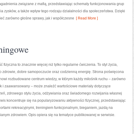
 zagadnienia związane z mafią, przedstawiając schematy funkcjonowania grup
ia zysków, a także wpływ tego rodzaju działalności dla społeczeństwa. Dzięki
mieć zarówno głośne sprawy, jak i współczesne
[ Read More ]
eningowe
ć fizyczna to znacznie więcej niż tylko regularne ćwiczenia. To styl życia,
o zdrowie, dobre samopoczucie oraz codzienną energię. Strona poświęcona
tanowi rozbudowane centrum wiedzy, w którym każdy miłośnik ruchu – zarówno
jak i zaawansowany – może znaleźć wartościowe materiały dotyczące
zeń, zdrowego stylu życia, odżywiania oraz świadomego rozwijania własnej
wis koncentruje się na popularyzowaniu aktywności fizycznej, przedstawiając
portami rekreacyjnymi, treningiem funkcjonalnym, bieganiem, jazdą na
ianym zdrowiem. Opis opiera się na tematyce publikowanej w serwisie.