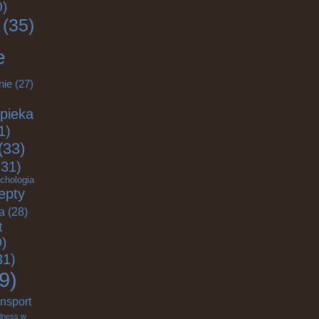
0)
(35)
e
nie
(27)
pieka
1)
(33)
31)
chologia
epty
ja
(28)
t
)
31)
9)
ansport
lness w