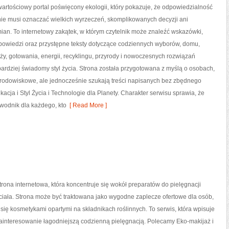
artościowy portal poświęcony ekologii, który pokazuje, że odpowiedzialność
nie musi oznaczać wielkich wyrzeczeń, skomplikowanych decyzji ani
an. To internetowy zakątek, w którym czytelnik może znaleźć wskazówki,
powiedzi oraz przystępne teksty dotyczące codziennych wyborów, domu,
y, gotowania, energii, recyklingu, przyrody i nowoczesnych rozwiązań
ardziej świadomy styl życia. Strona została przygotowana z myślą o osobach,
odowiskowe, ale jednocześnie szukają treści napisanych bez zbędnego
cja i Styl Życia i Technologie dla Planety. Charakter serwisu sprawia, że
wodnik dla każdego, kto
[ Read More ]
strona internetowa, która koncentruje się wokół preparatów do pielęgnacji
 ciała. Strona może być traktowana jako wygodne zaplecze ofertowe dla osób,
ą się kosmetykami opartymi na składnikach roślinnych. To serwis, która wpisuje
ainteresowanie łagodniejszą codzienną pielęgnacją. Polecamy Eko-makijaż i