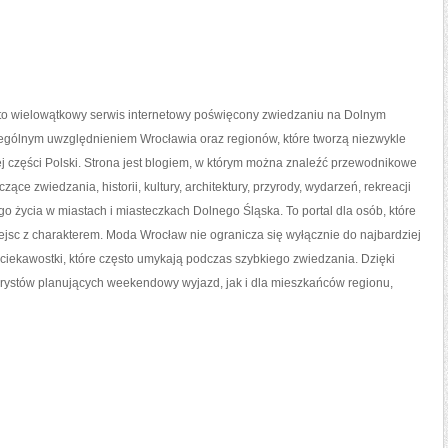
o wielowątkowy serwis internetowy poświęcony zwiedzaniu na Dolnym
zególnym uwzględnieniem Wrocławia oraz regionów, które tworzą niezwykle
 części Polski. Strona jest blogiem, w którym można znaleźć przewodnikowe
ące zwiedzania, historii, kultury, architektury, przyrody, wydarzeń, rekreacji
o życia w miastach i miasteczkach Dolnego Śląska. To portal dla osób, które
ejsc z charakterem. Moda Wrocław nie ogranicza się wyłącznie do najbardziej
 ciekawostki, które często umykają podczas szybkiego zwiedzania. Dzięki
rystów planujących weekendowy wyjazd, jak i dla mieszkańców regionu,