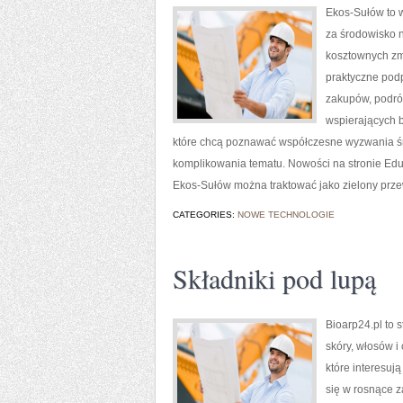
Ekos-Sułów to w
za środowisko 
kosztownych zmi
praktyczne pod
zakupów, podróż
wspierających b
które chcą poznawać współczesne wyzwania śr
komplikowania tematu. Nowości na stronie Eduka
Ekos-Sułów można traktować jako zielony prze
CATEGORIES:
NOWE TECHNOLOGIE
Składniki pod lupą
Bioarp24.pl to 
skóry, włosów i
które interesuj
się w rosnące z