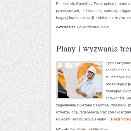
Europejskie Syndykaty. Portal opisuje istotne
przestępczych, ich hierarchię, sposoby osiągan
bogatej bazie publikacji czytelnik może zrozu
CATEGORIES:
NOWE TECHNOLOGIE
Plany i wyzwania tr
Sport i aktywnoś
sposób dbania 
tej tematyce s
początkujący, 
treningów, ćwic
sprawności. Ser
zagadnienia związane z siłownią, fitnessem, s
rowerze, jogą, regeneracją oraz szeroko rozum
Polecam Trening siłowy i Plany i
[ Read More ]
CATEGORIES:
NOWE TECHNOLOGIE