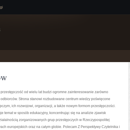
gi
e
ów
przestępczość od wielu lat budzi ogromne zainteresowanie zarówno
k i odbiorców. Strona stanowi rozbudowane centrum wiedzy poświęcone
czym, ich rozwojowi, organizacji, a także nowym formom przestępczości.
je temat w sposób edukacyjny, koncentrując się na analizie zjawisk
ziałalnością zorganizowanych grup przestępczych w Rzeczypospolitej
wach europejskich oraz na całym globie. Polecam Z Perspektywy Czytelnika i