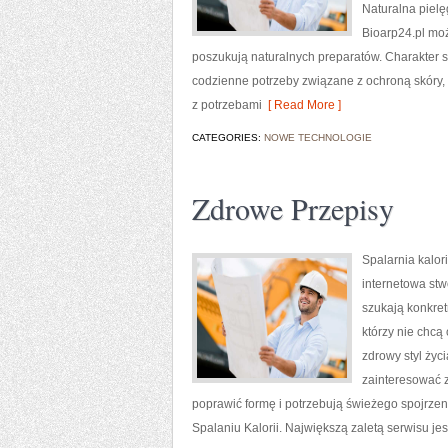
Naturalna piel
Bioarp24.pl moż
poszukują naturalnych preparatów. Charakter s
codzienne potrzeby związane z ochroną skóry,
z potrzebami
[ Read More ]
CATEGORIES:
NOWE TECHNOLOGIE
Zdrowe Przepisy
Spalarnia kalori
internetowa st
szukają konkret
którzy nie chcą
zdrowy styl życ
zainteresować z
poprawić formę i potrzebują świeżego spojrze
Spalaniu Kalorii. Największą zaletą serwisu j