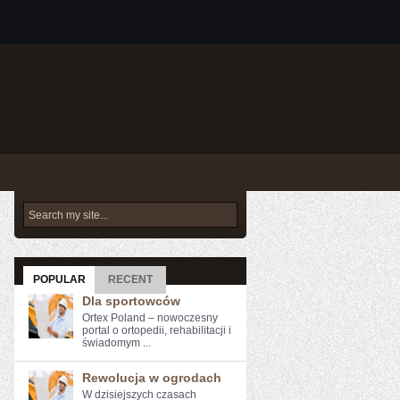
POPULAR
RECENT
Dla sportowców
Ortex Poland – nowoczesny
portal o ortopedii, rehabilitacji i
świadomym ...
Rewolucja w ogrodach
W dzisiejszych ‍czasach