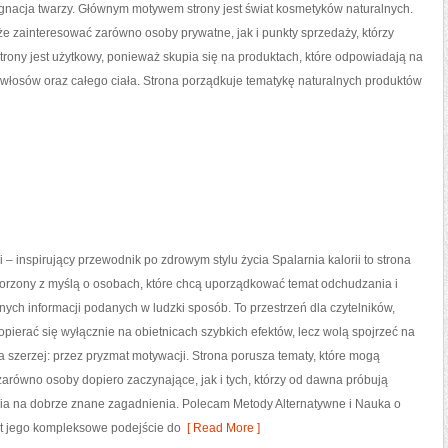
ęgnacja twarzy. Głównym motywem strony jest świat kosmetyków naturalnych.
e zainteresować zarówno osoby prywatne, jak i punkty sprzedaży, którzy
trony jest użytkowy, ponieważ skupia się na produktach, które odpowiadają na
 włosów oraz całego ciała. Strona porządkuje tematykę naturalnych produktów
i – inspirujący przewodnik po zdrowym stylu życia Spalarnia kalorii to strona
worzony z myślą o osobach, które chcą uporządkować temat odchudzania i
nych informacji podanych w ludzki sposób. To przestrzeń dla czytelników,
 opierać się wyłącznie na obietnicach szybkich efektów, lecz wolą spojrzeć na
ia szerzej: przez pryzmat motywacji. Strona porusza tematy, które mogą
arówno osoby dopiero zaczynające, jak i tych, którzy od dawna próbują
nia na dobrze znane zagadnienia. Polecam Metody Alternatywne i Nauka o
est jego kompleksowe podejście do
[ Read More ]