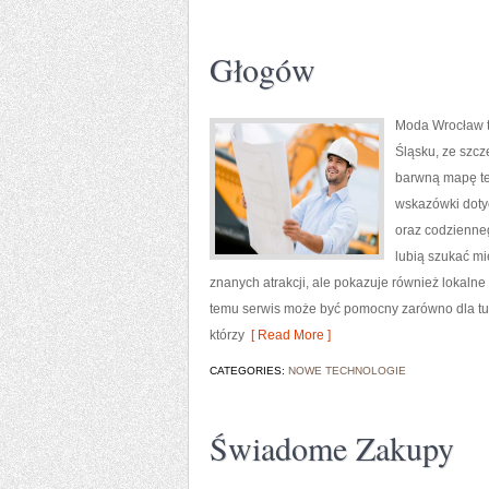
Głogów
Moda Wrocław t
Śląsku, ze szc
barwną mapę tej
wskazówki dotycz
oraz codzienneg
lubią szukać mi
znanych atrakcji, ale pokazuje również lokalne
temu serwis może być pomocny zarówno dla tu
którzy
[ Read More ]
CATEGORIES:
NOWE TECHNOLOGIE
Świadome Zakupy