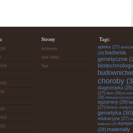
a
Strony
Tagi:
apteka
(27)
aranża
2026
Archiwum
badania
(26)
6
Spis Treści
genetyczne
(
biotechnologi
2026
Tagi
budownictw
choroby
(3
2026
diagnostyka
(28)
026
(27)
dom
(26)
e-com
(26)
edukacja turystyc
egzaminy
(28)
fa
(27)
fitness medyc
026
genetyka
(30)
2025
edukacyjne
(27)
ho
korepe
butikowe
(25)
2025
materiały
(28)