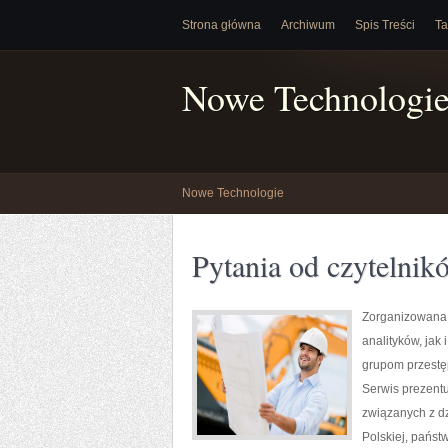
Strona główna
Archiwum
Spis Treści
Ta
Nowe Technologi
Nowe Technologie
Pytania od czytelnik
Zorganizowana 
analityków, ja
grupom przestęp
Serwis prezentu
związanych z d
Polskiej, państ