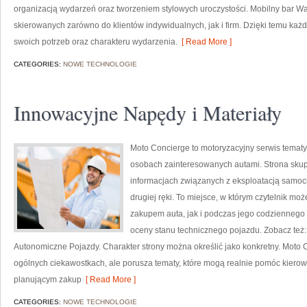
organizacją wydarzeń oraz tworzeniem stylowych uroczystości. Mobilny bar Wa
skierowanych zarówno do klientów indywidualnych, jak i firm. Dzięki temu k
swoich potrzeb oraz charakteru wydarzenia.
[ Read More ]
CATEGORIES:
NOWE TECHNOLOGIE
Innowacyjne Napędy i Materiały
Moto Concierge to motoryzacyjny serwis tematyc
osobach zainteresowanych autami. Strona skup
informacjach związanych z eksploatacją samoc
drugiej ręki. To miejsce, w którym czytelnik m
zakupem auta, jak i podczas jego codziennego
oceny stanu technicznego pojazdu. Zobacz też:
Autonomiczne Pojazdy. Charakter strony można określić jako konkretny. Moto 
ogólnych ciekawostkach, ale porusza tematy, które mogą realnie pomóc kie
planującym zakup
[ Read More ]
CATEGORIES:
NOWE TECHNOLOGIE