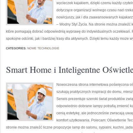
wycieczek kajakiem, dzięki czemu każdy czytel
dotyczące organizacji wolnego czasu nad rzek
nowicjuszy, jak i dla zaawansowanych kajakarz
– Wodny Styl Życia. Na stronie można znaleź
które pomagają dobrać odpowiednią wyprawę do indywidualnych oczekiwań. Pu
spokojne odcinki, jak i bardziej trasy dla aktywnych. Dzięki temu każdy może w
CATEGORIES:
NOWE TECHNOLOGIE
Smart Home i Inteligentne Oświetl
Nowoczesna strona internetowa poświęcona oświ
szukają praktycznych inspiracji do domu, miesz
Serwis prezentuje szeroki świat produktów zwią
odpowiednio dobrane lampy potrafią zmienić każ
cenią estetykę, ale jednocześnie zwracają uwa
komfort użytkowania. Polecam: Oświetlenie Tec
stronie można znaleźć liczne propozycje lamp do salonu, sypialni, kuchni, jada