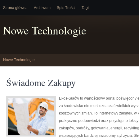
Strona główna
Archiwum
Spis Treści
Tagi
Nowe Technologie
Nowe Technologie
Świadome Zakupy
Ekos-Sułów to wartościowy portal poświęcony e
za środowisko nie musi oznaczać wielkich wyr
kosztownych zmian. To internetowy zakątek, w 
praktyczne podpowiedzi oraz przystępne tekst
zakupów, podróży, gotowania, energii, recykli
wspierających bardziej świadomy styl życia. S