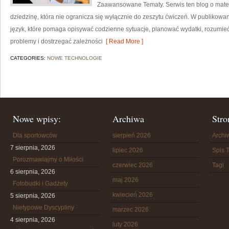
Zaawansowane Tematy. Serwis ten blog o mate
dziedzinę, która nie ogranicza się wyłącznie do zeszytu ćwiczeń. W publikow
język, które pomaga opisywać codzienne sytuacje, planować wydatki, rozumie
problemy i dostrzegać zależności
[ Read More ]
CATEGORIES:
NOWE TECHNOLOGIE
Nowe wpisy:
Archiwa
Stro
Dla sportowców
sierpień 2026
Arch
7 sierpnia, 2026
lipiec 2026
Spis T
Porozmawiajmy o Miłości
czerwiec 2026
Tagi
6 sierpnia, 2026
maj 2026
Fotobudki i Gadżety
kwiecień 2026
5 sierpnia, 2026
Nietypowe Dyscypliny
marzec 2026
4 sierpnia, 2026
luty 2026