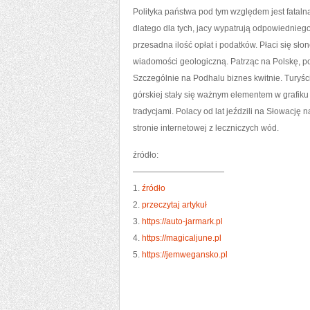
Polityka państwa pod tym względem jest fatal
dlatego dla tych, jacy wypatrują odpowiednie
przesadna ilość opłat i podatków. Płaci się sło
wiadomości geologiczną. Patrząc na Polskę, po
Szczególnie na Podhalu biznes kwitnie. Turyśc
górskiej stały się ważnym elementem w grafiku
tradycjami. Polacy od lat jeździli na Słowację
stronie internetowej z leczniczych wód.
źródło:
———————————
1.
źródło
2.
przeczytaj artykuł
3.
https://auto-jarmark.pl
4.
https://magicaljune.pl
5.
https://jemwegansko.pl