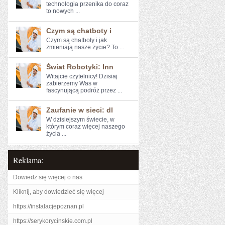
technologia przenika do coraz​
to nowych ...
Czym są chatboty i
Czym są chatboty i ​jak
zmieniają nasze życie? To ...
Świat Robotyki: Inn
Witajcie czytelnicy! Dzisiaj
zabierzemy Was w
fascynującą ⁤podróż ​przez ...
Zaufanie w sieci: dl
W dzisiejszym świecie, w
którym coraz więcej naszego
życia ...
Reklama:
Dowiedz się więcej o nas
Kliknij, aby dowiedzieć się więcej
https://instalacjepoznan.pl
https://serykorycinskie.com.pl