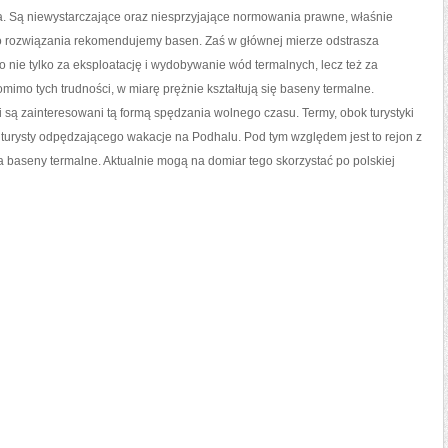
WODACH
na. Są niewystarczające oraz niesprzyjające normowania prawne, właśnie
GEOTERMALNYCH
go rozwiązania rekomendujemy basen. Zaś w głównej mierze odstrasza
no nie tylko za eksploatację i wydobywanie wód termalnych, lecz też za
mimo tych trudności, w miarę prężnie kształtują się baseny termalne.
i są zainteresowani tą formą spędzania wolnego czasu. Termy, obok turystyki
 turysty odpędzającego wakacje na Podhalu. Pod tym względem jest to rejon z
 na baseny termalne. Aktualnie mogą na domiar tego skorzystać po polskiej