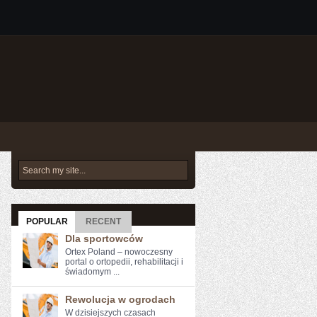
POPULAR
RECENT
Dla sportowców
Ortex Poland – nowoczesny
portal o ortopedii, rehabilitacji i
świadomym ...
Rewolucja w ogrodach
W dzisiejszych ‍czasach