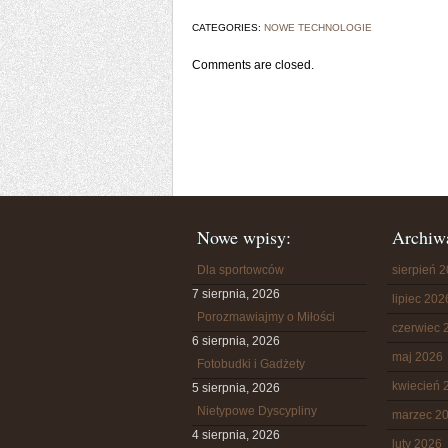
CATEGORIES:
NOWE TECHNOLOGIE
Comments are closed.
Nowe wpisy:
Archiw
Dla sportowców
sierpień 
7 sierpnia, 2026
lipiec 202
Porozmawiajmy o Miłości
czerwiec 
6 sierpnia, 2026
maj 2026
Fotobudki i Gadżety
kwiecień 
5 sierpnia, 2026
Nietypowe Dyscypliny
marzec 2
4 sierpnia, 2026
luty 2026