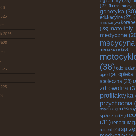
egzaminy
(28)
fa
(27)
fitness medyc
026
genetyka
(30)
2025
edukacyjne
(27)
ho
korepe
butikowe
(25)
2025
materiały
(28)
ik 2025
medyczne
(3
medycyna
2025
mieszkanie
(26)
2025
motocykl
5
(38)
odchudza
2025
opieka
ogród
(26)
o
społeczna
(28)
zdrowotna
(3
2025
profilaktyka
025
przychodnia
(
psychologia
(26)
psy
rec
społeczna
(26)
(31)
rehabilitac
sprzę
remont
(26)
medyczny
(30