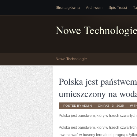
Strona główna
Archiwum
Spis Treści
Ta
Nowe Technologi
Nowe Technologie
Polska jest państwem,
umieszczony na wod
POSTED BY ADMIN
ON PAŹ - 3 - 2025
WIT
Polska jest państwem, który w trzech czwarty
Polska jest państwem, który w trzech czwarty
inwestować w baseny termalne i pragną użytkow