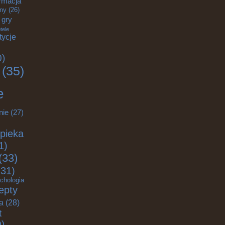
rmacja
zny
(26)
gry
tele
tycje
0)
(35)
e
nie
(27)
pieka
1)
(33)
31)
chologia
epty
ja
(28)
t
)