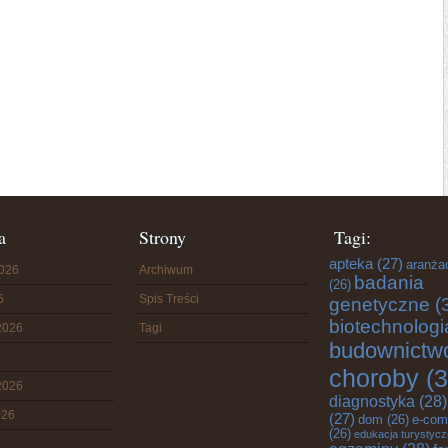
a
Strony
Tagi:
apteka
(27)
aranża
2026
Archiwum
badania
(26)
6
Spis Treści
genetyczne
(
biotechnologi
2026
Tagi
budownictw
choroby
(3
2026
diagnostyka
(28)
026
(27)
dom
(26)
e-com
(26)
edukacja turystyc