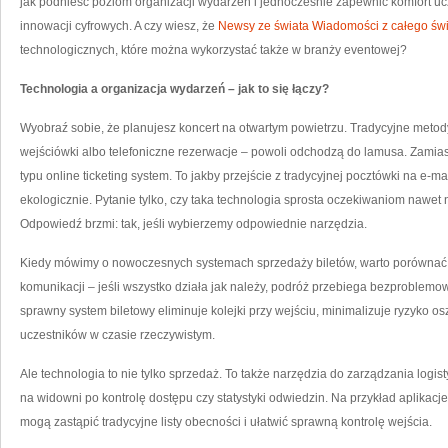
jak podnieść poziom organizacji wydarzeń i jednocześnie zapewnić komfort uc
innowacji cyfrowych. A czy wiesz, że
Newsy ze świata Wiadomości z całego św
technologicznych, które można wykorzystać także w branży eventowej?
Technologia a organizacja wydarzeń – jak to się łączy?
Wyobraź sobie, że planujesz koncert na otwartym powietrzu. Tradycyjne metod
wejściówki albo telefoniczne rezerwacje – powoli odchodzą do lamusa. Zamiast
typu online ticketing system. To jakby przejście z tradycyjnej pocztówki na e-mai
ekologicznie. Pytanie tylko, czy taka technologia sprosta oczekiwaniom nawe
Odpowiedź brzmi: tak, jeśli wybierzemy odpowiednie narzędzia.
Kiedy mówimy o nowoczesnych systemach sprzedaży biletów, warto porównać j
komunikacji – jeśli wszystko działa jak należy, podróż przebiega bezproblemo
sprawny system biletowy eliminuje kolejki przy wejściu, minimalizuje ryzyko o
uczestników w czasie rzeczywistym.
Ale technologia to nie tylko sprzedaż. To także narzędzia do zarządzania log
na widowni po kontrolę dostępu czy statystyki odwiedzin. Na przykład aplika
mogą zastąpić tradycyjne listy obecności i ułatwić sprawną kontrolę wejścia.