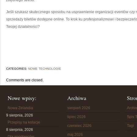
zbędnego stresu.
Jeśli szukasz skutecznego sposobu na usprawnienie organizacji eventów czy 
sprzedaży biletów dostępne online. To krok ku profesjonalizmowi i bezpiecze
Twojej działalności?
CATEGORIES:
NOWE TECHNOLOGIE
Comments are closed.
Nowe wpisy:
Archiwa
Stro
Nowa Zelandia
sierpień 2026
Arch
9 sierpnia, 2026
lipiec 2026
Spis T
Przepisy na kolacje
czerwiec 2026
Tagi
8 sierpnia, 2026
maj 2026
Dla sportowców