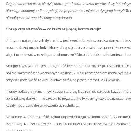
Czy zastanawiałeś się kiedyś, dlaczego niektóre muzea wprowadziły interakty
dlaczego koncerty online zyskują na popularności mimo tradycyjnej formy? To 
nieodłączne od współczesnych wydarzeń.
Obawy organizatorów — co budzi najwięcej kontrowersji?
Jednym z najczęstszych dylematów jest kwestia bezpieczeństwa danych i nie
mowa o dużej grupie ludzi, którzy chcą się dobrze bawić i być pewni, że wszy
więc inwestować w rozwiązania chmurowe? Absolutnie tak — ale koniecznie 
Kolejnym wyzwaniem jest dostępność technologii dla każdego uczestnika. Co z
boi się korzystać z nowoczesnych aplikacji? Tutaj rozwiązaniem może być poł
przykład możliwość zakupu biletów zarówno przez internet, jak i w kasie.
Trendy pokazują jasno — cyfryzacja staje się kluczem do sukcesu każdej impr
po analitykę danych — wszystko to pozwala nie tylko zwiększyć bezpieczeństwo
koszty i poprawić doświadczenie uczestników.
Na koniec warto podkreślić: wybór odpowiedniego systemu sprzedaży online to
eventowej. Nie zwlekaj więc — postaw na nowoczesne rozwiązania i zapewni