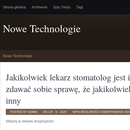
Strona główna
Archiwum
Spis Treści
Tagi
Nowe Technologie
Nowe Technologie
Jakikolwiek lekarz stomatolog jest 
zdawać sobie sprawę, że jakikolwiek
inny
JAK
POSTED BY ADMIN
ON LIP - 9 - 2025
WITH
MOŻLIWOŚĆ KOMENTOWANIA
ZO
LEK
ST
Witamy w sklepie drogeryjnym
JES
INN
I