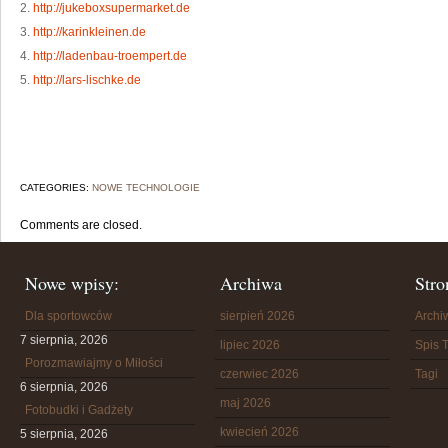
2.
http://jukeboxsupermarket.de
3.
http://karinkleinen.de
4.
http://ladenbau-troempert.de
5.
http://lars-lischke.de
CATEGORIES:
NOWE TECHNOLOGIE
Comments are closed.
Nowe wpisy:
Archiwa
Stro
Dla sportowców
sierpień 2026
Arch
7 sierpnia, 2026
lipiec 2026
Spis T
Porozmawiajmy o Miłości
czerwiec 2026
Tagi
6 sierpnia, 2026
maj 2026
Fotobudki i Gadżety
kwiecień 2026
5 sierpnia, 2026