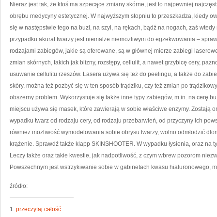
MU
Nieraz jest tak, że ktoś ma szpecące zmiany skórne, jest to najpewniej najcz
ONI
ZD
obrębu medycyny estetycznej. W najwyższym stopniu to przeszkadza, kiedy ow
SOB
SP
się w następstwie tego na buzi, na szyi, na rękach, bądź na nogach, zaś wtedy 
ŻE
JAK
przypadku akurat twarzy jest niemalże niemożliwym do egzekwowania – spra
PAC
TAK
JES
rodzajami zabiegów, jakie są oferowane, są w głównej mierze zabiegi laserowe
INN
zmian skórnych, takich jak blizny, rozstępy, cellulit, a nawet grzybicę cery, paz
usuwanie cellulitu rzeszów. Lasera używa się też do peelingu, a także do za
skóry, można też pozbyć się w ten sposób trądziku, czy też zmian po trądziko
obszerny problem. Wykorzystuje się także inne typy zabiegów, m.in. na cerę bu
miejscu używa się masek, które zawierają w sobie właściwe enzymy. Zostają o
wypadku twarz od rodzaju cery, od rodzaju przebarwień, od przyczyny ich powst
również możliwość wymodelowania sobie obrysu twarzy, wolno odmłodzić dłoni
krążenie. Sprawdź także klapp SKINSHOOTER. W wypadku łysienia, oraz na t
Leczy także oraz takie kwestie, jak nadpotliwość, z czym wbrew pozorom niezw
Powszechnym jest wstrzykiwanie sobie w gabinetach kwasu hialuronowego, m
źródło:
———————————
1.
przeczytaj całość