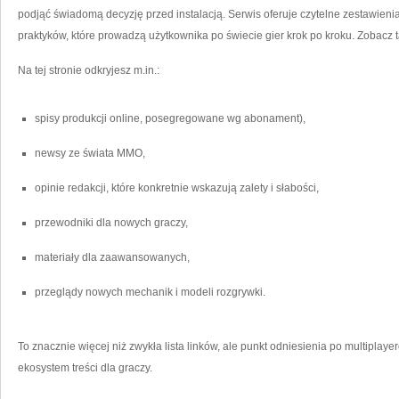
podjąć świadomą decyzję przed instalacją. Serwis oferuje czytelne zestawienia
praktyków, które prowadzą użytkownika po świecie gier krok po kroku. Zobacz 
Na tej stronie odkryjesz m.in.:
spisy produkcji online, posegregowane wg abonament),
newsy ze świata MMO,
opinie redakcji, które konkretnie wskazują zalety i słabości,
przewodniki dla nowych graczy,
materiały dla zaawansowanych,
przeglądy nowych mechanik i modeli rozgrywki.
To znacznie więcej niż zwykła lista linków, ale punkt odniesienia po multiplay
ekosystem treści dla graczy.