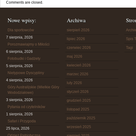
Comments are closed.
Nowe wpisy:
Archiwa
Stro
Dla sportowców
sierpień 2026
Arch
7 sierpnia, 2026
lipiec 2026
Spis T
Porozmawiajmy o Miłości
czerwiec 2026
Tagi
6 sierpnia, 2026
maj 2026
Fotobudki i Gadżety
kwiecień 2026
5 sierpnia, 2026
Nietypowe Dyscypliny
marzec 2026
4 sierpnia, 2026
luty 2026
Góry Australijskie (Wielkie Góry
styczeń 2026
Wododziałowe)
3 sierpnia, 2026
grudzień 2025
Pytania od czytelników
listopad 2025
1 sierpnia, 2026
październik 2025
Safari i Przygoda
wrzesień 2025
25 lipca, 2026
Odzież Patriotyczna
sierpień 2025