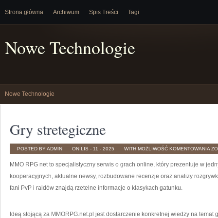
Strona główna
Archiwum
Spis Treści
Tagi
Nowe Technologie
Nowe Technologie
Gry stretegiczne
GR
POSTED BY ADMIN
ON LIS - 11 - 2025
WITH
MOŻLIWOŚĆ KOMENTOWANIA
ZO
ST
MMO RPG net to specjalistyczny serwis o grach online, który prezentuje w jedn
kooperacyjnych, aktualne newsy, rozbudowane recenzje oraz analizy rozgrywki.
fani PvP i raidów znajdą rzetelne informacje o klasykach gatunku.
Ideą stojącą za MMORPG.net.pl jest dostarczenie konkretnej wiedzy na temat g