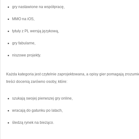
gry nastawione na współpracę,
MMO na iOS,
tytuły z PL wersją językową,
gry fabularne,
niszowe projekty.
Każda kategoria jest czytelnie zaprojektowana, a opisy gier pomagają zrozumieć
treści docenią zarówno osoby, które:
szukają swojej pierwszej gry online,
wracają do gatunku po latach,
śledzą rynek na bieżąco.