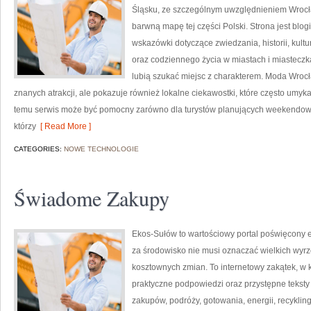
Śląsku, ze szczególnym uwzględnieniem Wrocła
barwną mapę tej części Polski. Strona jest bl
wskazówki dotyczące zwiedzania, historii, kultur
oraz codziennego życia w miastach i miasteczka
lubią szukać miejsc z charakterem. Moda Wrocł
znanych atrakcji, ale pokazuje również lokalne ciekawostki, które często umy
temu serwis może być pomocny zarówno dla turystów planujących weekendowy 
którzy
[ Read More ]
CATEGORIES:
NOWE TECHNOLOGIE
Świadome Zakupy
Ekos-Sułów to wartościowy portal poświęcony e
za środowisko nie musi oznaczać wielkich wyr
kosztownych zmian. To internetowy zakątek, w 
praktyczne podpowiedzi oraz przystępne tekst
zakupów, podróży, gotowania, energii, recykli