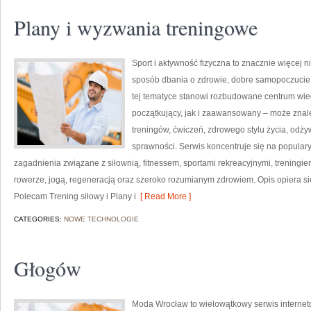
Plany i wyzwania treningowe
Sport i aktywność fizyczna to znacznie więcej niż
sposób dbania o zdrowie, dobre samopoczucie
tej tematyce stanowi rozbudowane centrum wie
początkujący, jak i zaawansowany – może znal
treningów, ćwiczeń, zdrowego stylu życia, odż
sprawności. Serwis koncentruje się na popular
zagadnienia związane z siłownią, fitnessem, sportami rekreacyjnymi, treningi
rowerze, jogą, regeneracją oraz szeroko rozumianym zdrowiem. Opis opiera si
Polecam Trening siłowy i Plany i
[ Read More ]
CATEGORIES:
NOWE TECHNOLOGIE
Głogów
Moda Wrocław to wielowątkowy serwis interne