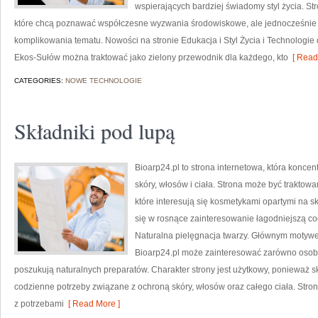
wspierających bardziej świadomy styl życia. S
które chcą poznawać współczesne wyzwania środowiskowe, ale jednocześnie 
komplikowania tematu. Nowości na stronie Edukacja i Styl Życia i Technologie 
Ekos-Sułów można traktować jako zielony przewodnik dla każdego, kto
[ Read
CATEGORIES:
NOWE TECHNOLOGIE
Składniki pod lupą
Bioarp24.pl to strona internetowa, która koncen
skóry, włosów i ciała. Strona może być traktow
które interesują się kosmetykami opartymi na sk
się w rosnące zainteresowanie łagodniejszą co
Naturalna pielęgnacja twarzy. Głównym motywe
Bioarp24.pl może zainteresować zarówno osoby 
poszukują naturalnych preparatów. Charakter strony jest użytkowy, ponieważ s
codzienne potrzeby związane z ochroną skóry, włosów oraz całego ciała. Stro
z potrzebami
[ Read More ]