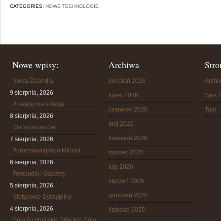
CATEGORIES:
NOWE TECHNOLOGIE
Nowe wpisy:
Archiwa
Stro
Nowa Zelandia
sierpień 2026
Arch
9 sierpnia, 2026
lipiec 2026
Spis T
Przepisy na kolacje
czerwiec 2026
Tagi
8 sierpnia, 2026
maj 2026
Dla sportowców
kwiecień 2026
7 sierpnia, 2026
Porozmawiajmy o Miłości
marzec 2026
6 sierpnia, 2026
luty 2026
Fotobudki i Gadżety
styczeń 2026
5 sierpnia, 2026
grudzień 2025
Nietypowe Dyscypliny
4 sierpnia, 2026
listopad 2025
Góry Australijskie (Wielkie Góry