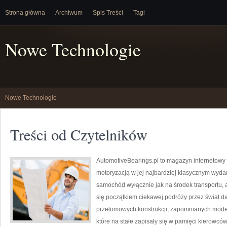
Strona główna
Archiwum
Spis Treści
Tagi
Nowe Technologie
Nowe Technologie
Treści od Czytelników
AutomotiveBearings.pl to magazyn internetowy 
motoryzacją w jej najbardziej klasycznym wydani
samochód wyłącznie jak na środek transportu, a
się początkiem ciekawej podróży przez świat 
przełomowych konstrukcji, zapomnianych mode
które na stałe zapisały się w pamięci kierowcó